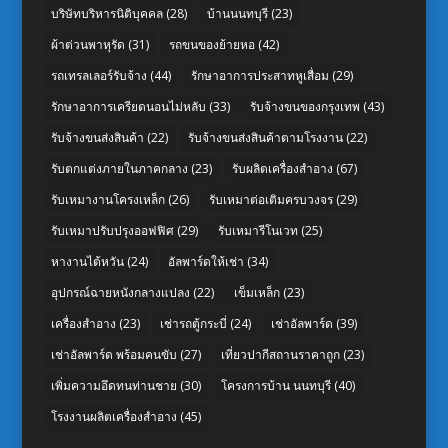
บริษัทบริหารนิติบุคคล
(28)
บ้านนนทบุรี
(23)
ผ้าต่วนพาหุรัด
(31)
รถขนของย้ายหอ
(42)
รถเทรลเลอร์รับจ้าง
(44)
รักษาอาการประสาทหูเสื่อม
(29)
รักษาอาการเครียดนอนไม่หลับ
(33)
รับจ้างขนของกรุงเทพ
(43)
รับจ้างขนส่งสินค้า
(22)
รับจ้างขนส่งสินค้าตามโรงงาน
(22)
รับตกแต่งภายในภาคกลาง
(23)
รับผลิตเครื่องสำอาง
(67)
รับเหมางานโครงเหล็ก
(26)
รับเหมาต่อเติมครบวงจร
(29)
รับเหมาปรับปรุงออฟฟิศ
(29)
รับเหมารีโนเวท
(25)
หางานไต้หวัน
(24)
อัลพาร์ดให้เช่า
(34)
อุปกรณ์ฉายหนังกลางแปลง
(22)
เข็มเหล็ก
(23)
เครื่องสำอาง
(23)
เช่ารถตู้กระบี่
(24)
เช่าอัลพาร์ด
(39)
เช่าอัลพาร์ด พร้อมคนขับ
(27)
เที่ยวปากีสถานราคาถูก
(23)
เพิ่มความอึดทนท่านชาย
(30)
โครงการบ้าน นนทบุรี
(40)
โรงงานผลิตเครื่องสำอาง
(45)