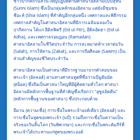
ชาวปากีสถานส่วนใหญ่ปฏิบัติตามศาสนาอิสลามแบบสุหนี่
(Sunni Islam) ซึ่งเป็นกลุ่มหลักของอิสลาม แต่ยังมีชุมชน
ชีอะห์ (Shia Islam) ที่สำคัญอีกกลุ่มหนึ่ง เทศกาลและพิธีกรรม
เทศกาลสำคัญในศาสนาอิสลามที่มีการเฉลิมฉลองใน
ปากีสถาน ได้แก่ อีดิลฟิตรี (Eid ul-Fitr), อีดิลอัดฮา (Eid ul-
Adha), และเทศกาลรอมฎอน (Ramadan)
ศาสนาอิสลามในชีวิตประจำวัน การละหมาดห้าเวลาต่อวัน
(Salah), การให้ทาน (Zakat), และการถือศีลอด (Sawm) เป็น
ส่วนสำคัญของชีวิตประจำวัน
ศาสนาอิสลามเป็นศาสนาที่มีรากฐานมาจากคำสอนของ
พระเจ้า (อัลลอฮ์) ผ่านทางศาสนทูตที่ชื่อว่านบีมูฮัมมัด
(ศอ็อล) ซึ่งถือเป็นศาสนาใหญ่ที่มีผู้ติดตามทั่วโลก ศาสนา
อิสลามมีหลักการพื้นฐานที่สำคัญซึ่งเรียกว่า “อุซูลอิดดีน”
(หลักการพื้นฐานของศาสนา) ซึ่งประกอบด้วย
อีมาน (ความเชื่อ) การเชื่อในพระเจ้าองค์เดียว (อัลลอฮ์) และ
การเชื่อในทูตของพระเจ้า (นบี) รวมถึงการเชื่อในความเป็น
จริงของวันสิ้นโลก (วันพิพากษา) และการเชื่อในพระคัมภีร์ที่
พระเจ้าได้ประทานแก่ทูตของพระองค์