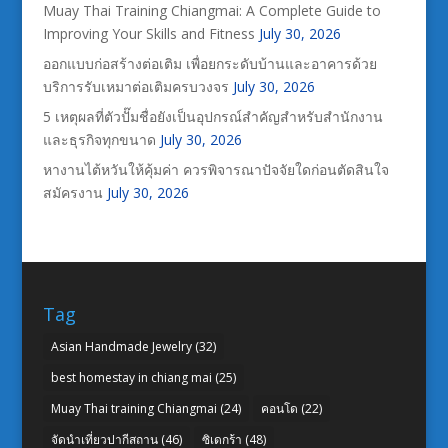
Muay Thai Training Chiangmai: A Complete Guide to
Improving Your Skills and Fitness
July 30, 2026
ออกแบบก่อสร้างต่อเติม เพื่อยกระดับบ้านและอาคารด้วย
บริการรับเหมาต่อเติมครบวงจร
July 30, 2026
5 เหตุผลที่ตัวปั๊มชื่อยังเป็นอุปกรณ์สำคัญสำหรับสำนักงาน
และธุรกิจทุกขนาด
July 30, 2026
หางานไต้หวันให้คุ้มค่า ควรพิจารณาปัจจัยใดก่อนตัดสินใจ
สมัครงาน
July 30, 2026
Tag
Asian Handmade Jewelry
(32)
best homestay in chiang mai
(25)
Muay Thai training Chiangmai
(24)
คอนโด
(22)
จัดนำเที่ยวปากีสถาน
(46)
ซิเดกร้า
(48)