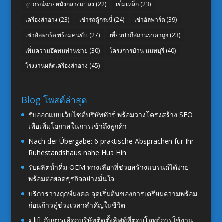
อุปกรณ์ฉายหนังกลางแปลง
(22)
เข็มเหล็ก
(23)
เครื่องสำอาง
(23)
เช่ารถตู้กระบี่
(24)
เช่าอัลพาร์ด
(39)
เช่าอัลพาร์ด พร้อมคนขับ
(27)
เที่ยวปากีสถานราคาถูก
(23)
เพิ่มความอึดทนท่านชาย
(30)
โครงการบ้าน นนทบุรี
(40)
โรงงานผลิตเครื่องสำอาง
(45)
Blog โพสต์ล่าสุด
รับออกแบบเว็บไซต์บริษัททัวร์ พร้อมวางโครงสร้าง SEO
เพื่อเพิ่มโอกาสในการเข้าถึงลูกค้า
Nach der Übergabe: 6 praktische Absprachen für Ihr
Ruhestandshaus nahe Hua Hin
รับผลิตน้ำดื่ม OEM ทางเลือกที่ช่วยสร้างแบรนด์ได้ง่าย
พร้อมต่อยอดธุรกิจอย่างมั่นใจ
บริการวางฤกษ์มงคล จุดเริ่มต้นของการเตรียมความพร้อม
ก่อนก้าวสู่ช่วงเวลาสำคัญในชีวิต
x lift กับการเลือกบริษัทติดตั้งลิฟท์ที่ตอบโจทย์การใช้งาน