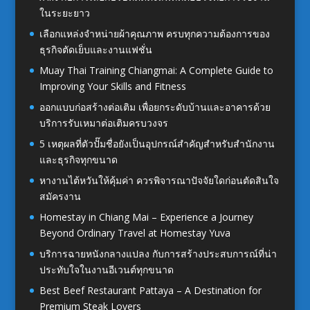
ในระยะยาว
เลือกแหล่งจำหน่ายผ้าคุณภาพ ครบทุกความต้องการของ
ธุรกิจตัดเย็บและงานแฟชั่น
Muay Thai Training Chiangmai: A Complete Guide to
Improving Your Skills and Fitness
ออกแบบก่อสร้างต่อเติม เพื่อยกระดับบ้านและอาคารด้วย
บริการรับเหมาต่อเติมครบวงจร
5 เหตุผลที่ตัวปั๊มชื่อยังเป็นอุปกรณ์สำคัญสำหรับสำนักงาน
และธุรกิจทุกขนาด
หางานไต้หวันให้คุ้มค่า ควรพิจารณาปัจจัยใดก่อนตัดสินใจ
สมัครงาน
Homestay in Chiang Mai – Experience a Journey
Beyond Ordinary Travel at Homestay Yuva
บริการฉายหนังกลางแปลง กับการสร้างประสบการณ์ที่น่า
ประทับใจในงานอีเวนต์ทุกขนาด
Best Beef Restaurant Pattaya – A Destination for
Premium Steak Lovers