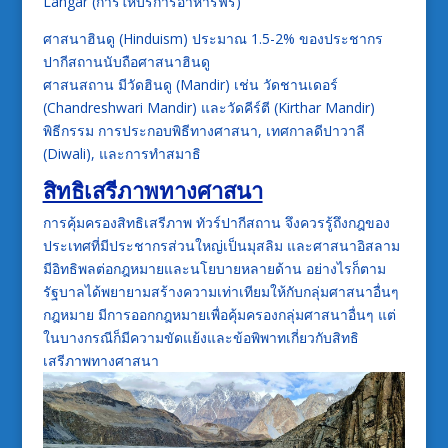
Langar (การให้บริการอาหารฟรี)
ศาสนาฮินดู (Hinduism) ประมาณ 1.5-2% ของประชากร
ปากีสถานนับถือศาสนาฮินดู
ศาสนสถาน มีวัดฮินดู (Mandir) เช่น วัดชานเดอร์
(Chandreshwari Mandir) และวัดคีร์ตี (Kirthar Mandir)
พิธีกรรม การประกอบพิธีทางศาสนา, เทศกาลดีปาวาลี
(Diwali), และการทำสมาธิ
สิทธิเสรีภาพทางศาสนา
การคุ้มครองสิทธิเสรีภาพ ทัวร์ปากีสถาน จึงควรรู้ถึงกฎของ
ประเทศที่มีประชากรส่วนใหญ่เป็นมุสลิม และศาสนาอิสลาม
มีอิทธิพลต่อกฎหมายและนโยบายหลายด้าน อย่างไรก็ตาม
รัฐบาลได้พยายามสร้างความเท่าเทียมให้กับกลุ่มศาสนาอื่นๆ
กฎหมาย มีการออกกฎหมายเพื่อคุ้มครองกลุ่มศาสนาอื่นๆ แต่
ในบางกรณีก็มีความขัดแย้งและข้อพิพาทเกี่ยวกับสิทธิ
เสรีภาพทางศาสนา