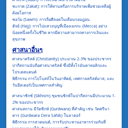
ซะกาต (Zakat): การให้ทานหรือการบริจาคเพื่อช่วยเหลือผู้
ด้อยโอกาส
ซอว์ม (Sawm): การถือศีลอดในเดือนรอมฎอน
ฮัจย์ (Hajj): การไปแสวงบุญที่เมืองเมกกะ (Mecca) อย่าง
น้อยหนึ่งครั้งในชีวิต หากมีความสามารถทางการเงินและ
สุขภาพ
ศาสนาอื่นๆ
ศาสนาคริสต์ (Christianity) ประมาณ 2-3% ของประชากร
ปากีสถานนับถือศาสนาคริสต์ ซึ่งมีทั้งโรมันคาทอลิกและ
โปรเตสแตนต์
พิธีกรรม การไปโบสถ์ในวันอาทิตย์, เทศกาลคริสต์มาส, และ
วันอีสเตอร์เป็นเทศกาลสำคัญ
ศาสนาซิกซ์ (Sikhism) ชุมชนซิกห์ในปากีสถานมีประมาณ 1-
2% ของประชากร
ศาสนสถาน มีวัดซิกห์ (Gurdwara) ที่สำคัญ เช่น วัดศรีนา
คาร (Gurdwara Dera Sahib) ในลาฮอร์
พิธีกรรม การสวดมนต์, การรับประทานอาหารร่วมกันที่