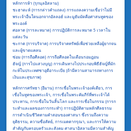
หลักการห้า (รุกนุลอิสลาม)
ชะฮาดะห์ (การกล่าวคำแถลง) การแถลงความเชื่อว่าไม่มี
พระเจ้าอื่นใดนอกจากอัลลอฮ์ และมูฮัมมัดคือศาสนทูตของ
พระองค์
ศอลาต (การละหมาด) การปฏิบัติการละหมาด 5 เวลาใน
แต่ละวัน
ซะกาต (การบริจาค) การบริจาคทรัพย์เพื่อช่วยเหลือผู้ยากจน
และผู้ขาดแคลน
ซ่อม (การถือศีลอด) การถือศีลอดในเดือนรอมฎอน
ฮัจญ์ (การไปแสวงบุญ) การเดินทางไปประกอบพิธีฮัจญ์ที่มัก
กะห์ในประเทศซาอุดีอาระเบีย (ถ้ามีความสามารถทางการ
เงินและสุขภาพ)
หลักการศรัทธา (อีมาน) การเชื่อในพระเจ้าองค์เดียว, การ
เชื่อในทูตของพระเจ้า, การเชื่อในพระคัมภีร์ที่พระเจ้าได้
ประทาน, การเชื่อในวันสิ้นโลก และการเชื่อในกรรม (การก
ระทำและผลของการกระทำ) การปฏิบัติตามหลักศีลธรรม
การดำเนินชีวิตตามคำสอนของศาสนา ซึ่งรวมถึงความ
ยุติธรรม, ความซื่อสัตย์, การเมตตากรุณา, และการให้ความ
สำคัญกับครอบครัวและสังคม ศาสนาอิสลามมีความสำคัญ