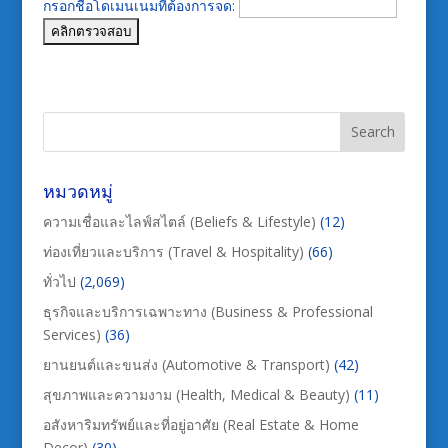
กรอกชื่อโดเมนเนมที่ต้องการจด:
หมวดหมู่
ความเชื่อและไลฟ์สไตล์ (Beliefs & Lifestyle)
(12)
ท่องเที่ยวและบริการ (Travel & Hospitality)
(66)
ทั่วไป
(2,069)
ธุรกิจและบริการเฉพาะทาง (Business & Professional
Services)
(36)
ยานยนต์และขนส่ง (Automotive & Transport)
(42)
สุขภาพและความงาม (Health, Medical & Beauty)
(11)
อสังหาริมทรัพย์และที่อยู่อาศัย (Real Estate & Home
Decor)
(30)