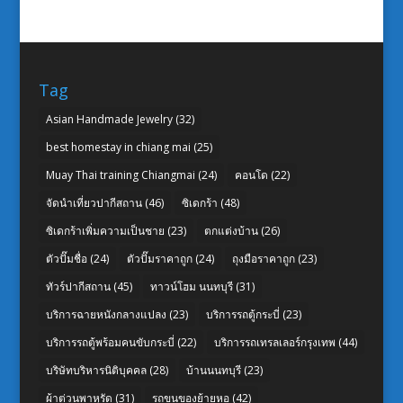
Tag
Asian Handmade Jewelry
(32)
best homestay in chiang mai
(25)
Muay Thai training Chiangmai
(24)
คอนโด
(22)
จัดนำเที่ยวปากีสถาน
(46)
ซิเดกร้า
(48)
ซิเดกร้าเพิ่มความเป็นชาย
(23)
ตกแต่งบ้าน
(26)
ตัวปั๊มชื่อ
(24)
ตัวปั๊มราคาถูก
(24)
ถุงมือราคาถูก
(23)
ทัวร์ปากีสถาน
(45)
ทาวน์โฮม นนทบุรี
(31)
บริการฉายหนังกลางแปลง
(23)
บริการรถตู้กระบี่
(23)
บริการรถตู้พร้อมคนขับกระบี่
(22)
บริการรถเทรลเลอร์กรุงเทพ
(44)
บริษัทบริหารนิติบุคคล
(28)
บ้านนนทบุรี
(23)
ผ้าต่วนพาหุรัด
(31)
รถขนของย้ายหอ
(42)