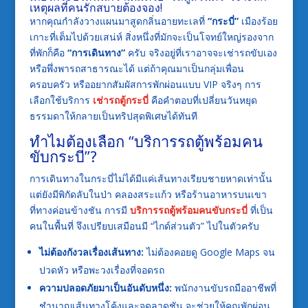
เหตุผลที่คนรักสบายต้องจอง!
หากคุณกำลังวางแผนมาสูดกลิ่นอายทะเลที่
“กระบี่”
เมืองร้อย
เกาะที่เต็มไปด้วยเสน่ห์ สิ่งหนึ่งที่มักจะเป็นโจทย์ใหญ่รองจาก
ที่พักก็คือ
“การเดินทาง”
ครับ จริงอยู่ที่เราอาจจะเช่ารถขับเอง
หรือพึ่งพารถสาธารณะได้ แต่ถ้าคุณมาเป็นกลุ่มเพื่อน
ครอบครัว หรืออยากสัมผัสการพักผ่อนแบบ VIP จริงๆ การ
เลือกใช้บริการ
เช่ารถตู้กระบี่
คือคำตอบที่เปลี่ยนวันหยุด
ธรรมดาให้กลายเป็นทริปสุดพิเศษได้ทันที
ทำไมต้องเลือก “บริการรถตู้พร้อมคน
ขับกระบี่”?
การเดินทางในกระบี่ไม่ได้มีแค่เส้นทางเรียบชายหาดเท่านั้น
แต่ยังมีพิกัดลับในป่า คลองสระแก้ว หรือร้านอาหารบนเขา
ที่ทางค่อนข้างชัน การมี
บริการรถตู้พร้อมคนขับกระบี่
ที่เป็น
คนในพื้นที่ จึงเปรียบเสมือนมี “ไกด์ส่วนตัว” ไปในตัวครับ
ไม่ต้องกังวลเรื่องเส้นทาง:
ไม่ต้องคอยดู Google Maps จน
ปวดหัว หรือพะวงเรื่องที่จอดรถ
ความปลอดภัยมาเป็นอันดับหนึ่ง:
พนักงานขับรถมืออาชีพที่
ชำนาญเส้นทางโค้งและจุดลาดชัน จะช่วยให้คุณพักผ่อน