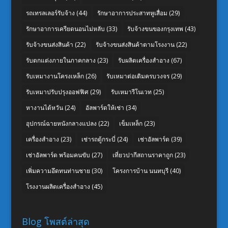
รถเทรลเลอร์รับจ้าง
(44)
รักษาอาการประสาทหูเสื่อม
(29)
รักษาอาการเครียดนอนไม่หลับ
(33)
รับจ้างขนของกรุงเทพ
(43)
รับจ้างขนส่งสินค้า
(22)
รับจ้างขนส่งสินค้าตามโรงงาน
(22)
รับตกแต่งภายในภาคกลาง
(23)
รับผลิตเครื่องสำอาง
(67)
รับเหมางานโครงเหล็ก
(26)
รับเหมาต่อเติมครบวงจร
(29)
รับเหมาปรับปรุงออฟฟิศ
(29)
รับเหมารีโนเวท
(25)
หางานไต้หวัน
(24)
อัลพาร์ดให้เช่า
(34)
อุปกรณ์ฉายหนังกลางแปลง
(22)
เข็มเหล็ก
(23)
เครื่องสำอาง
(23)
เช่ารถตู้กระบี่
(24)
เช่าอัลพาร์ด
(39)
เช่าอัลพาร์ด พร้อมคนขับ
(27)
เที่ยวปากีสถานราคาถูก
(23)
เพิ่มความอึดทนท่านชาย
(30)
โครงการบ้าน นนทบุรี
(40)
โรงงานผลิตเครื่องสำอาง
(45)
Blog โพสต์ล่าสุด