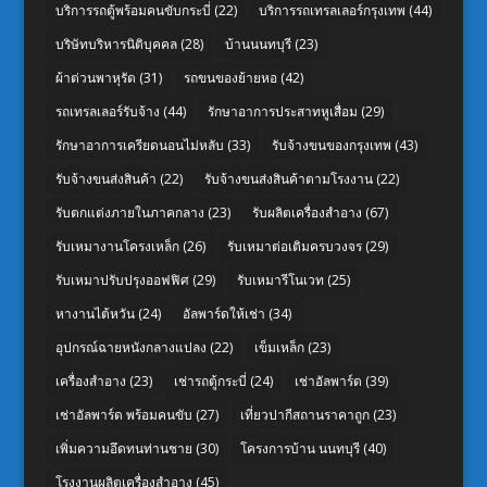
บริการรถตู้พร้อมคนขับกระบี่
(22)
บริการรถเทรลเลอร์กรุงเทพ
(44)
บริษัทบริหารนิติบุคคล
(28)
บ้านนนทบุรี
(23)
ผ้าต่วนพาหุรัด
(31)
รถขนของย้ายหอ
(42)
รถเทรลเลอร์รับจ้าง
(44)
รักษาอาการประสาทหูเสื่อม
(29)
รักษาอาการเครียดนอนไม่หลับ
(33)
รับจ้างขนของกรุงเทพ
(43)
รับจ้างขนส่งสินค้า
(22)
รับจ้างขนส่งสินค้าตามโรงงาน
(22)
รับตกแต่งภายในภาคกลาง
(23)
รับผลิตเครื่องสำอาง
(67)
รับเหมางานโครงเหล็ก
(26)
รับเหมาต่อเติมครบวงจร
(29)
รับเหมาปรับปรุงออฟฟิศ
(29)
รับเหมารีโนเวท
(25)
หางานไต้หวัน
(24)
อัลพาร์ดให้เช่า
(34)
อุปกรณ์ฉายหนังกลางแปลง
(22)
เข็มเหล็ก
(23)
เครื่องสำอาง
(23)
เช่ารถตู้กระบี่
(24)
เช่าอัลพาร์ด
(39)
เช่าอัลพาร์ด พร้อมคนขับ
(27)
เที่ยวปากีสถานราคาถูก
(23)
เพิ่มความอึดทนท่านชาย
(30)
โครงการบ้าน นนทบุรี
(40)
โรงงานผลิตเครื่องสำอาง
(45)