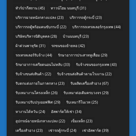
ทัวร์ปากีสถาน
(45)
ทาวน์โฮม นนทบุรี
(31)
บริการฉายหนังกลางแปลง
(23)
บริการรถตู้กระบี่
(23)
บริการรถตู้พร้อมคนขับกระบี่
(22)
บริการรถเทรลเลอร์กรุงเทพ
(44)
บริษัทบริหารนิติบุคคล
(28)
บ้านนนทบุรี
(23)
ผ้าต่วนพาหุรัด
(31)
รถขนของย้ายหอ
(42)
รถเทรลเลอร์รับจ้าง
(44)
รักษาอาการประสาทหูเสื่อม
(29)
รักษาอาการเครียดนอนไม่หลับ
(33)
รับจ้างขนของกรุงเทพ
(43)
รับจ้างขนส่งสินค้า
(22)
รับจ้างขนส่งสินค้าตามโรงงาน
(22)
รับตกแต่งภายในภาคกลาง
(23)
รับผลิตเครื่องสำอาง
(67)
รับเหมางานโครงเหล็ก
(26)
รับเหมาต่อเติมครบวงจร
(29)
รับเหมาปรับปรุงออฟฟิศ
(29)
รับเหมารีโนเวท
(25)
หางานไต้หวัน
(24)
อัลพาร์ดให้เช่า
(34)
อุปกรณ์ฉายหนังกลางแปลง
(22)
เข็มเหล็ก
(23)
เครื่องสำอาง
(23)
เช่ารถตู้กระบี่
(24)
เช่าอัลพาร์ด
(39)