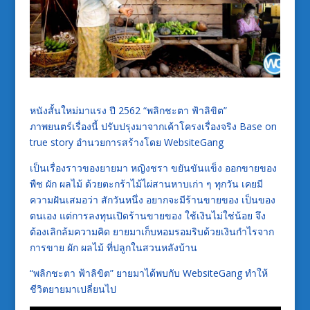
หนังสั้นใหม่มาแรง ปี 2562 “พลิกชะตา ฟ้าลิขิต”
ภาพยนตร์เรื่องนี้ ปรับปรุงมาจากเค้าโครงเรื่องจริง Base on
true story อำนวยการสร้างโดย WebsiteGang
เป็นเรื่องราวของยายมา หญิงชรา ขยันขันแข็ง ออกขายของ
พืช ผัก ผลไม้ ด้วยตะกร้าไม้ไผ่สานหาบเก่า ๆ ทุกวัน เคยมี
ความฝันเสมอว่า สักวันหนึ่ง อยากจะมีร้านขายของ เป็นของ
ตนเอง แต่การลงทุนเปิดร้านขายของ ใช้เงินไม่ใช่น้อย จึง
ต้องเลิกล้มความคิด ยายมาเก็บหอมรอมริบด้วยเงินกำไรจาก
การขาย ผัก ผลไม้ ที่ปลูกในสวนหลังบ้าน
“พลิกชะตา ฟ้าลิขิต” ยายมาได้พบกับ WebsiteGang ทำให้
ชีวิตยายมาเปลี่ยนไป