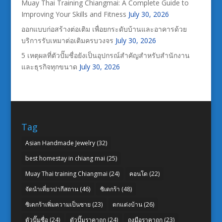
Muay Thai Training Chiangmai: A Complete Guide to
Improving Your Skills and Fitness
July 30, 2026
ออกแบบก่อสร้างต่อเติม เพื่อยกระดับบ้านและอาคารด้วย
บริการรับเหมาต่อเติมครบวงจร
July 30, 2026
5 เหตุผลที่ตัวปั๊มชื่อยังเป็นอุปกรณ์สำคัญสำหรับสำนักงาน
และธุรกิจทุกขนาด
July 30, 2026
Tag
Asian Handmade Jewelry
(32)
best homestay in chiang mai
(25)
Muay Thai training Chiangmai
(24)
คอนโด
(22)
จัดนำเที่ยวปากีสถาน
(46)
ซิเดกร้า
(48)
ซิเดกร้าเพิ่มความเป็นชาย
(23)
ตกแต่งบ้าน
(26)
ตัวปั๊มชื่อ
(24)
ตัวปั๊มราคาถูก
(24)
ถุงมือราคาถูก
(23)