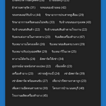
บริษัทบริหารนิติบุคคล
(28)
บ้านนนทบุรี
(23)
ผ้าต่วนพาหุรัด
(31)
รถขนของย้ายหอ
(42)
รถเทรลเลอร์รับจ้าง
(44)
รักษาอาการประสาทหูเสื่อม
(29)
รักษาอาการเครียดนอนไม่หลับ
(33)
รับจ้างขนของกรุงเทพ
(43)
รับจ้างขนส่งสินค้า
(22)
รับจ้างขนส่งสินค้าตามโรงงาน
(22)
รับตกแต่งภายในภาคกลาง
(23)
รับผลิตเครื่องสำอาง
(67)
รับเหมางานโครงเหล็ก
(26)
รับเหมาต่อเติมครบวงจร
(29)
รับเหมาปรับปรุงออฟฟิศ
(29)
รับเหมารีโนเวท
(25)
หางานไต้หวัน
(24)
อัลพาร์ดให้เช่า
(34)
อุปกรณ์ฉายหนังกลางแปลง
(22)
เข็มเหล็ก
(23)
เครื่องสำอาง
(23)
เช่ารถตู้กระบี่
(24)
เช่าอัลพาร์ด
(39)
เช่าอัลพาร์ด พร้อมคนขับ
(27)
เที่ยวปากีสถานราคาถูก
(23)
เพิ่มความอึดทนท่านชาย
(30)
โครงการบ้าน นนทบุรี
(40)
โรงงานผลิตเครื่องสำอาง
(45)