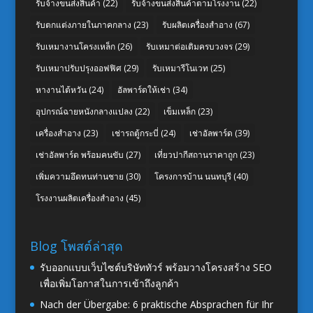
รับจ้างขนส่งสินค้า
(22)
รับจ้างขนส่งสินค้าตามโรงงาน
(22)
รับตกแต่งภายในภาคกลาง
(23)
รับผลิตเครื่องสำอาง
(67)
รับเหมางานโครงเหล็ก
(26)
รับเหมาต่อเติมครบวงจร
(29)
รับเหมาปรับปรุงออฟฟิศ
(29)
รับเหมารีโนเวท
(25)
หางานไต้หวัน
(24)
อัลพาร์ดให้เช่า
(34)
อุปกรณ์ฉายหนังกลางแปลง
(22)
เข็มเหล็ก
(23)
เครื่องสำอาง
(23)
เช่ารถตู้กระบี่
(24)
เช่าอัลพาร์ด
(39)
เช่าอัลพาร์ด พร้อมคนขับ
(27)
เที่ยวปากีสถานราคาถูก
(23)
เพิ่มความอึดทนท่านชาย
(30)
โครงการบ้าน นนทบุรี
(40)
โรงงานผลิตเครื่องสำอาง
(45)
Blog โพสต์ล่าสุด
รับออกแบบเว็บไซต์บริษัททัวร์ พร้อมวางโครงสร้าง SEO
เพื่อเพิ่มโอกาสในการเข้าถึงลูกค้า
Nach der Übergabe: 6 praktische Absprachen für Ihr