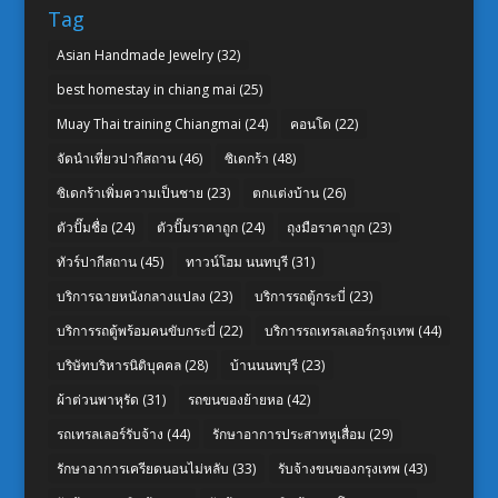
Tag
Asian Handmade Jewelry
(32)
best homestay in chiang mai
(25)
Muay Thai training Chiangmai
(24)
คอนโด
(22)
จัดนำเที่ยวปากีสถาน
(46)
ซิเดกร้า
(48)
ซิเดกร้าเพิ่มความเป็นชาย
(23)
ตกแต่งบ้าน
(26)
ตัวปั๊มชื่อ
(24)
ตัวปั๊มราคาถูก
(24)
ถุงมือราคาถูก
(23)
ทัวร์ปากีสถาน
(45)
ทาวน์โฮม นนทบุรี
(31)
บริการฉายหนังกลางแปลง
(23)
บริการรถตู้กระบี่
(23)
บริการรถตู้พร้อมคนขับกระบี่
(22)
บริการรถเทรลเลอร์กรุงเทพ
(44)
บริษัทบริหารนิติบุคคล
(28)
บ้านนนทบุรี
(23)
ผ้าต่วนพาหุรัด
(31)
รถขนของย้ายหอ
(42)
รถเทรลเลอร์รับจ้าง
(44)
รักษาอาการประสาทหูเสื่อม
(29)
รักษาอาการเครียดนอนไม่หลับ
(33)
รับจ้างขนของกรุงเทพ
(43)