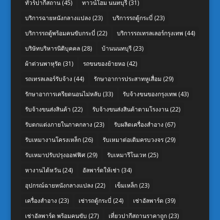
ทัวร์ปากีสถาน
(45)
ทาวน์โฮม นนทบุรี
(31)
บริการฉายหนังกลางแปลง
(23)
บริการรถตู้กระบี่
(23)
บริการรถตู้พร้อมคนขับกระบี่
(22)
บริการรถเทรลเลอร์กรุงเทพ
(44)
บริษัทบริหารนิติบุคคล
(28)
บ้านนนทบุรี
(23)
ผ้าต่วนพาหุรัด
(31)
รถขนของย้ายหอ
(42)
รถเทรลเลอร์รับจ้าง
(44)
รักษาอาการประสาทหูเสื่อม
(29)
รักษาอาการเครียดนอนไม่หลับ
(33)
รับจ้างขนของกรุงเทพ
(43)
รับจ้างขนส่งสินค้า
(22)
รับจ้างขนส่งสินค้าตามโรงงาน
(22)
รับตกแต่งภายในภาคกลาง
(23)
รับผลิตเครื่องสำอาง
(67)
รับเหมางานโครงเหล็ก
(26)
รับเหมาต่อเติมครบวงจร
(29)
รับเหมาปรับปรุงออฟฟิศ
(29)
รับเหมารีโนเวท
(25)
หางานไต้หวัน
(24)
อัลพาร์ดให้เช่า
(34)
อุปกรณ์ฉายหนังกลางแปลง
(22)
เข็มเหล็ก
(23)
เครื่องสำอาง
(23)
เช่ารถตู้กระบี่
(24)
เช่าอัลพาร์ด
(39)
เช่าอัลพาร์ด พร้อมคนขับ
(27)
เที่ยวปากีสถานราคาถูก
(23)