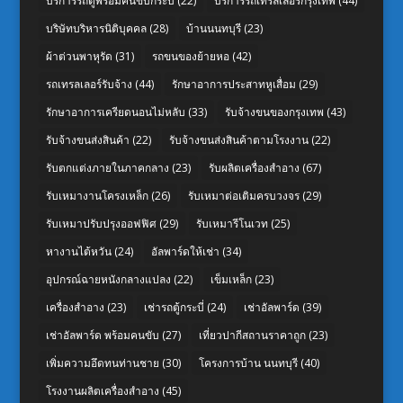
บริการรถตู้พร้อมคนขับกระบี่
(22)
บริการรถเทรลเลอร์กรุงเทพ
(44)
บริษัทบริหารนิติบุคคล
(28)
บ้านนนทบุรี
(23)
ผ้าต่วนพาหุรัด
(31)
รถขนของย้ายหอ
(42)
รถเทรลเลอร์รับจ้าง
(44)
รักษาอาการประสาทหูเสื่อม
(29)
รักษาอาการเครียดนอนไม่หลับ
(33)
รับจ้างขนของกรุงเทพ
(43)
รับจ้างขนส่งสินค้า
(22)
รับจ้างขนส่งสินค้าตามโรงงาน
(22)
รับตกแต่งภายในภาคกลาง
(23)
รับผลิตเครื่องสำอาง
(67)
รับเหมางานโครงเหล็ก
(26)
รับเหมาต่อเติมครบวงจร
(29)
รับเหมาปรับปรุงออฟฟิศ
(29)
รับเหมารีโนเวท
(25)
หางานไต้หวัน
(24)
อัลพาร์ดให้เช่า
(34)
อุปกรณ์ฉายหนังกลางแปลง
(22)
เข็มเหล็ก
(23)
เครื่องสำอาง
(23)
เช่ารถตู้กระบี่
(24)
เช่าอัลพาร์ด
(39)
เช่าอัลพาร์ด พร้อมคนขับ
(27)
เที่ยวปากีสถานราคาถูก
(23)
เพิ่มความอึดทนท่านชาย
(30)
โครงการบ้าน นนทบุรี
(40)
โรงงานผลิตเครื่องสำอาง
(45)