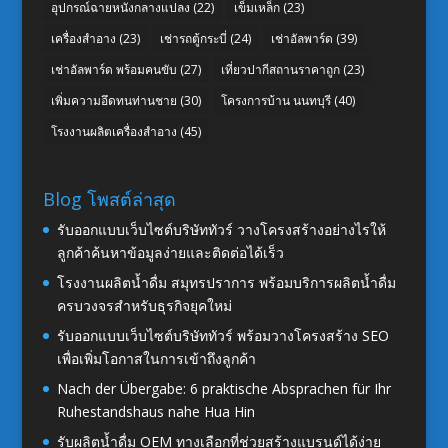
อุปกรณ์ฉายหนังกลางแปลง
(22)
เข็มเหล็ก
(23)
เครื่องสำอาง
(23)
เช่ารถตู้กระบี่
(24)
เช่าอัลพาร์ด
(39)
เช่าอัลพาร์ด พร้อมคนขับ
(27)
เที่ยวปากีสถานราคาถูก
(23)
เพิ่มความอึดทนท่านชาย
(30)
โครงการบ้าน นนทบุรี
(40)
โรงงานผลิตเครื่องสำอาง
(45)
Blog โพสต์ล่าสุด
รับออกแบบเว็บไซต์บริษัททัวร์ วางโครงสร้างอย่างไรให้
ลูกค้าค้นหาข้อมูลง่ายและติดต่อได้เร็ว
โรงงานผลิตน้ำดื่ม สมุทรปราการ พร้อมบริการผลิตน้ำดื่ม
ครบวงจรสำหรับธุรกิจยุคใหม่
รับออกแบบเว็บไซต์บริษัททัวร์ พร้อมวางโครงสร้าง SEO
เพื่อเพิ่มโอกาสในการเข้าถึงลูกค้า
Nach der Übergabe: 6 praktische Absprachen für Ihr
Ruhestandshaus nahe Hua Hin
รับผลิตน้ำดื่ม OEM ทางเลือกที่ช่วยสร้างแบรนด์ได้ง่าย