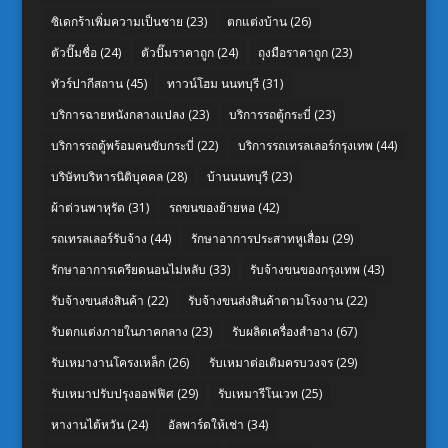
ซิเดกร้าเพิ่มความเป็นชาย
(23)
ตกแต่งบ้าน
(26)
ตัวปั๊มชื่อ
(24)
ตัวปั๊มราคาถูก
(24)
ถุงมือราคาถูก
(23)
ทัวร์ปากีสถาน
(45)
ทาวน์โฮม นนทบุรี
(31)
บริการฉายหนังกลางแปลง
(23)
บริการรถตู้กระบี่
(23)
บริการรถตู้พร้อมคนขับกระบี่
(22)
บริการรถเทรลเลอร์กรุงเทพ
(44)
บริษัทบริหารนิติบุคคล
(28)
บ้านนนทบุรี
(23)
ผ้าต่วนพาหุรัด
(31)
รถขนของย้ายหอ
(42)
รถเทรลเลอร์รับจ้าง
(44)
รักษาอาการประสาทหูเสื่อม
(29)
รักษาอาการเครียดนอนไม่หลับ
(33)
รับจ้างขนของกรุงเทพ
(43)
รับจ้างขนส่งสินค้า
(22)
รับจ้างขนส่งสินค้าตามโรงงาน
(22)
รับตกแต่งภายในภาคกลาง
(23)
รับผลิตเครื่องสำอาง
(67)
รับเหมางานโครงเหล็ก
(26)
รับเหมาต่อเติมครบวงจร
(29)
รับเหมาปรับปรุงออฟฟิศ
(29)
รับเหมารีโนเวท
(25)
หางานไต้หวัน
(24)
อัลพาร์ดให้เช่า
(34)