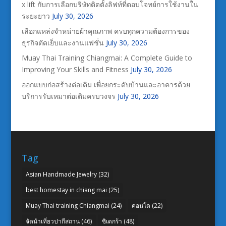
x lift กับการเลือกบริษัทติดตั้งลิฟท์ที่ตอบโจทย์การใช้งานใน
ระยะยาว
July 30, 2026
เลือกแหล่งจำหน่ายผ้าคุณภาพ ครบทุกความต้องการของ
ธุรกิจตัดเย็บและงานแฟชั่น
July 30, 2026
Muay Thai Training Chiangmai: A Complete Guide to
Improving Your Skills and Fitness
July 30, 2026
ออกแบบก่อสร้างต่อเติม เพื่อยกระดับบ้านและอาคารด้วย
บริการรับเหมาต่อเติมครบวงจร
July 30, 2026
Tag
Asian Handmade Jewelry
(32)
best homestay in chiang mai
(25)
Muay Thai training Chiangmai
(24)
คอนโด
(22)
จัดนำเที่ยวปากีสถาน
(46)
ซิเดกร้า
(48)