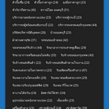
ตัวปั๊มชื่อ
(24)
ตัวปั๊มราคาถูก
(24)
ถุงมือราคาถูก
(23)
ทัวร์ปากีสถาน
(45)
ทาวน์โฮม นนทบุรี
(31)
บริการฉายหนังกลางแปลง
(23)
บริการรถตู้กระบี่
(23)
บริการรถตู้พร้อมคนขับกระบี่
(22)
บริการรถเทรลเลอร์กรุงเทพ
(44)
บริษัทบริหารนิติบุคคล
(28)
บ้านนนทบุรี
(23)
ผ้าต่วนพาหุรัด
(31)
รถขนของย้ายหอ
(42)
รถเทรลเลอร์รับจ้าง
(44)
รักษาอาการประสาทหูเสื่อม
(29)
รักษาอาการเครียดนอนไม่หลับ
(33)
รับจ้างขนของกรุงเทพ
(43)
รับจ้างขนส่งสินค้า
(22)
รับจ้างขนส่งสินค้าตามโรงงาน
(22)
รับตกแต่งภายในภาคกลาง
(23)
รับผลิตเครื่องสำอาง
(67)
รับเหมางานโครงเหล็ก
(26)
รับเหมาต่อเติมครบวงจร
(29)
รับเหมาปรับปรุงออฟฟิศ
(29)
รับเหมารีโนเวท
(25)
หางานไต้หวัน
(24)
อัลพาร์ดให้เช่า
(34)
อุปกรณ์ฉายหนังกลางแปลง
(22)
เข็มเหล็ก
(23)
เครื่องสำอาง
(23)
เช่ารถตู้กระบี่
(24)
เช่าอัลพาร์ด
(39)