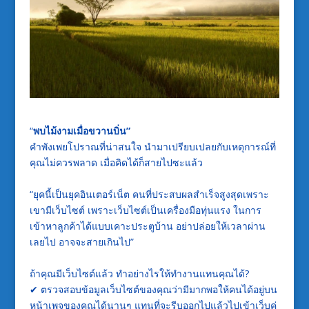
“
พบไม้งามเมื่อขวานบิ่น”
คำพังเพยโปราณที่น่าสนใจ นำมาเปรียบเปลยกับเหตุการณ์ที่
คุณไม่ควรพลาด เมื่อคิดได้ก็สายไปซะแล้ว
“ยุคนี้เป็นยุคอินเตอร์เน็ต คนที่ประสบผลสำเร็จสูงสุดเพราะ
เขามีเว็บไซต์ เพราะเว็บไซต์เป็นเครื่องมือทุ่นแรง ในการ
เข้าหาลูกค้าได้แบบเคาะประตูบ้าน อย่าปล่อยให้เวลาผ่าน
เลยไป อาจจะสายเกินไป”
ถ้าคุณมีเว็บไซต์แล้ว ทำอย่างไรให้ทำงานแทนคุณได้?
✔
ตรวจสอบข้อมูลเว็บไซต์ของคุณว่ามีมากพอให้คนได้อยู่บน
หน้าเพจของคุณได้นานๆ แทนที่จะรีบออกไปแล้วไปเข้าเว็บคู่