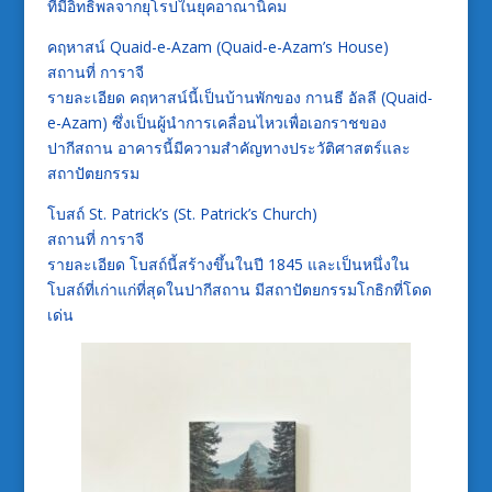
ที่มีอิทธิพลจากยุโรปในยุคอาณานิคม
คฤหาสน์ Quaid-e-Azam (Quaid-e-Azam’s House)
สถานที่ การาจี
รายละเอียด คฤหาสน์นี้เป็นบ้านพักของ กานธี อัลลี (Quaid-
e-Azam) ซึ่งเป็นผู้นำการเคลื่อนไหวเพื่อเอกราชของ
ปากีสถาน อาคารนี้มีความสำคัญทางประวัติศาสตร์และ
สถาปัตยกรรม
โบสถ์ St. Patrick’s (St. Patrick’s Church)
สถานที่ การาจี
รายละเอียด โบสถ์นี้สร้างขึ้นในปี 1845 และเป็นหนึ่งใน
โบสถ์ที่เก่าแก่ที่สุดในปากีสถาน มีสถาปัตยกรรมโกธิกที่โดด
เด่น