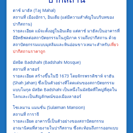
ตาช์ มาฮัล (Taj Mahal)
สถานที่ เมืองอักรา, อินเดีย (แต่มีความสำคัญในบริบทของ
ปากีสถาน)
รายละเอียด แม้จะตั้งอยู่ในอินเดีย แต่ตาช์ มาฮัลเป็นอาคารที่
มีอิทธิพลต่อสถาปัตยกรรมในภูมิภาค รวมถึงปากีสถาน ด้วย
สถาปัตยกรรมแบบมุสลิมและหินอ่อนขาวเหมาะสำหรับ
เที่ยว
ปากีสถานราคาถูก
มัสยิด Badshahi (Badshahi Mosque)
สถานที่ ลาฮอร์
รายละเอียด สร้างขึ้นในปี 1673 โดยจักรพรรดิชาห์ จาฮัน
(Shah Jahan) ซึ่งเป็นตัวอย่างที่โดดเด่นของสถาปัตยกรรม
แบบโมกุล มัสยิด Badshahi เป็นหนึ่งในมัสยิดที่ใหญ่ที่สุดใน
โลกและเป็นสัญลักษณ์ของเมืองลาฮอร์
โซเลมาน แมนชั่น (Sulaiman Mansion)
สถานที่ การาจี
รายละเอียด อาคารนี้เป็นตัวอย่างของสถาปัตยกรรม
อาณานิคมที่สวยงามในปากีสถาน ซึ่งสะท้อนถึงการออกแบบ