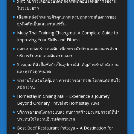
x lift กับการเลือกบริษัทติดตั้งลิฟท์ที่ตอบโจทย์การใช้งาน
ในระยะยาว
เลือกแหล่งจำหน่ายผ้าคุณภาพ ครบทุกความต้องการของ
ธุรกิจตัดเย็บและงานแฟชั่น
Muay Thai Training Chiangmai: A Complete Guide to
Improving Your Skills and Fitness
ออกแบบก่อสร้างต่อเติม เพื่อยกระดับบ้านและอาคารด้วย
บริการรับเหมาต่อเติมครบวงจร
5 เหตุผลที่ตัวปั๊มชื่อยังเป็นอุปกรณ์สำคัญสำหรับสำนักงาน
และธุรกิจทุกขนาด
หางานไต้หวันให้คุ้มค่า ควรพิจารณาปัจจัยใดก่อนตัดสินใจ
สมัครงาน
Homestay in Chiang Mai – Experience a Journey
Beyond Ordinary Travel at Homestay Yuva
บริการฉายหนังกลางแปลง กับการสร้างประสบการณ์ที่น่า
ประทับใจในงานอีเวนต์ทุกขนาด
Best Beef Restaurant Pattaya – A Destination for