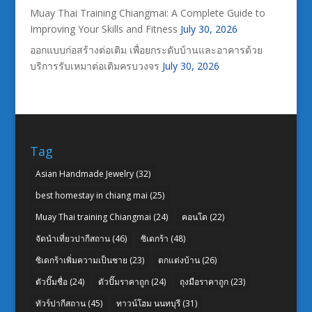
Muay Thai Training Chiangmai: A Complete Guide to
Improving Your Skills and Fitness
July 30, 2026
ออกแบบก่อสร้างต่อเติม เพื่อยกระดับบ้านและอาคารด้วย
บริการรับเหมาต่อเติมครบวงจร
July 30, 2026
Tag
Asian Handmade Jewelry
(32)
best homestay in chiang mai
(25)
Muay Thai training Chiangmai
(24)
คอนโด
(22)
จัดนำเที่ยวปากีสถาน
(46)
ซิเดกร้า
(48)
ซิเดกร้าเพิ่มความเป็นชาย
(23)
ตกแต่งบ้าน
(26)
ตัวปั๊มชื่อ
(24)
ตัวปั๊มราคาถูก
(24)
ถุงมือราคาถูก
(23)
ทัวร์ปากีสถาน
(45)
ทาวน์โฮม นนทบุรี
(31)