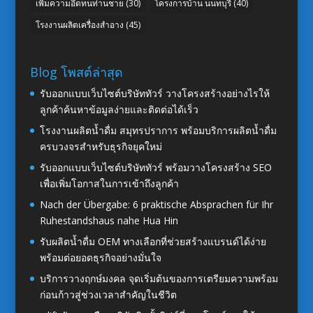
เพิ่มความอึดทนท่านชาย
(30)
โครงการบ้าน นนทบุรี
(40)
โรงงานผลิตเครื่องสำอาง
(45)
Blog โพสต์ล่าสุด
รับออกแบบเว็บไซต์บริษัททัวร์ วางโครงสร้างอย่างไรให้
ลูกค้าค้นหาข้อมูลง่ายและติดต่อได้เร็ว
โรงงานผลิตน้ำดื่ม สมุทรปราการ พร้อมบริการผลิตน้ำดื่ม
ครบวงจรสำหรับธุรกิจยุคใหม่
รับออกแบบเว็บไซต์บริษัททัวร์ พร้อมวางโครงสร้าง SEO
เพื่อเพิ่มโอกาสในการเข้าถึงลูกค้า
Nach der Übergabe: 6 praktische Absprachen für Ihr
Ruhestandshaus nahe Hua Hin
รับผลิตน้ำดื่ม OEM ทางเลือกที่ช่วยสร้างแบรนด์ได้ง่าย
พร้อมต่อยอดธุรกิจอย่างมั่นใจ
บริการวางฤกษ์มงคล จุดเริ่มต้นของการเตรียมความพร้อม
ก่อนก้าวสู่ช่วงเวลาสำคัญในชีวิต