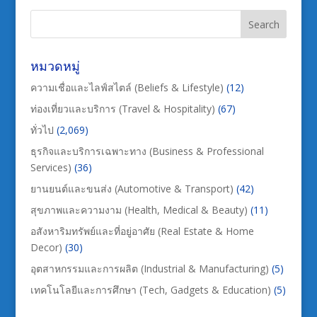
หมวดหมู่
ความเชื่อและไลฟ์สไตล์ (Beliefs & Lifestyle)
(12)
ท่องเที่ยวและบริการ (Travel & Hospitality)
(67)
ทั่วไป
(2,069)
ธุรกิจและบริการเฉพาะทาง (Business & Professional
Services)
(36)
ยานยนต์และขนส่ง (Automotive & Transport)
(42)
สุขภาพและความงาม (Health, Medical & Beauty)
(11)
อสังหาริมทรัพย์และที่อยู่อาศัย (Real Estate & Home
Decor)
(30)
อุตสาหกรรมและการผลิต (Industrial & Manufacturing)
(5)
เทคโนโลยีและการศึกษา (Tech, Gadgets & Education)
(5)