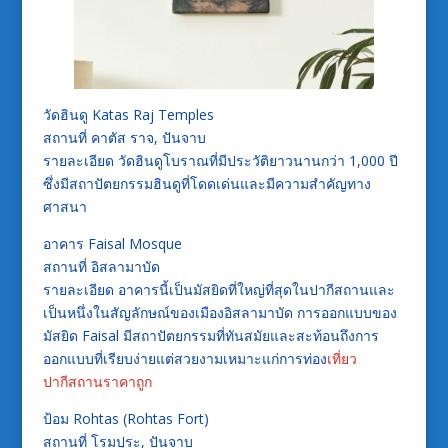
วัดฮินดู Katas Raj Temples
สถานที่ คาตัส ราจ, ปันจาบ
รายละเอียด วัดฮินดูโบราณที่มีประวัติยาวนานกว่า 1,000 ปี
ซึ่งมีสถาปัตยกรรมฮินดูที่โดดเด่นและมีความสำคัญทาง
ศาสนา
อาคาร Faisal Mosque
สถานที่ อิสลามาบัด
รายละเอียด อาคารนี้เป็นมัสยิดที่ใหญ่ที่สุดในปากีสถานและ
เป็นหนึ่งในสัญลักษณ์ของเมืองอิสลามาบัด การออกแบบของ
มัสยิด Faisal มีสถาปัตยกรรมที่ทันสมัยและสะท้อนถึงการ
ออกแบบที่เรียบง่ายแต่สวยงามเหมาะแก่การท่อง
เที่ยว
ปากีสถานราคาถูก
ป้อม Rohtas (Rohtas Fort)
สถานที่ โรมปุระ, ปันจาบ