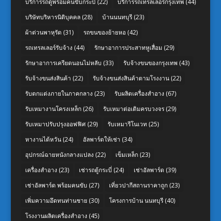
บริการรถตู้พร้อมคนขับกระบี่
(22)
บริการรถเทรลเลอร์กรุงเทพ
(44)
บริษัทบริหารนิติบุคคล
(28)
บ้านนนทบุรี
(23)
ผ้าต่วนพาหุรัด
(31)
รถขนของย้ายหอ
(42)
รถเทรลเลอร์รับจ้าง
(44)
รักษาอาการประสาทหูเสื่อม
(29)
รักษาอาการเครียดนอนไม่หลับ
(33)
รับจ้างขนของกรุงเทพ
(43)
รับจ้างขนส่งสินค้า
(22)
รับจ้างขนส่งสินค้าตามโรงงาน
(22)
รับตกแต่งภายในภาคกลาง
(23)
รับผลิตเครื่องสำอาง
(67)
รับเหมางานโครงเหล็ก
(26)
รับเหมาต่อเติมครบวงจร
(29)
รับเหมาปรับปรุงออฟฟิศ
(29)
รับเหมารีโนเวท
(25)
หางานไต้หวัน
(24)
อัลพาร์ดให้เช่า
(34)
อุปกรณ์ฉายหนังกลางแปลง
(22)
เข็มเหล็ก
(23)
เครื่องสำอาง
(23)
เช่ารถตู้กระบี่
(24)
เช่าอัลพาร์ด
(39)
เช่าอัลพาร์ด พร้อมคนขับ
(27)
เที่ยวปากีสถานราคาถูก
(23)
เพิ่มความอึดทนท่านชาย
(30)
โครงการบ้าน นนทบุรี
(40)
โรงงานผลิตเครื่องสำอาง
(45)