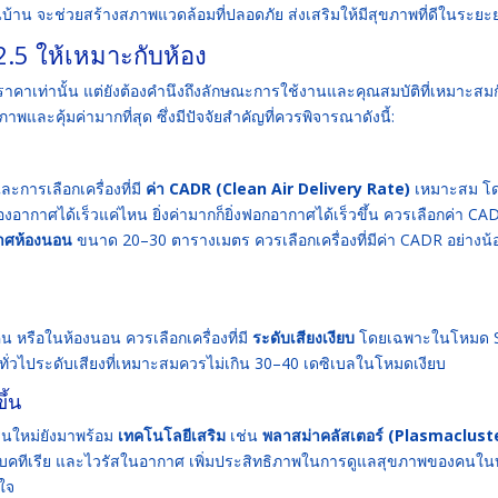
้าน จะช่วยสร้างสภาพแวดล้อมที่ปลอดภัย ส่งเสริมให้มีสุขภาพที่ดีในระยะ
2.5 ให้เหมาะกับห้อง
หรือราคาเท่านั้น แต่ยังต้องคำนึงถึงลักษณะการใช้งานและคุณสมบัติที่เหมาะสม
ภาพและคุ้มค่ามากที่สุด ซึ่งมีปัจจัยสำคัญที่ควรพิจารณาดังนี้:
ละการเลือกเครื่องที่มี
ค่า CADR (Clean Air Delivery Rate)
เหมาะสม โด
ากาศได้เร็วแค่ไหน ยิ่งค่ามากก็ยิ่งฟอกอากาศได้เร็วขึ้น ควรเลือกค่า CADR
กาศห้องนอน
ขนาด 20–30 ตารางเมตร ควรเลือกเครื่องที่มีค่า CADR อย่างน้
น หรือในห้องนอน ควรเลือกเครื่องที่มี
ระดับเสียงเงียบ
โดยเฉพาะในโหมด S
ทั่วไประดับเสียงที่เหมาะสมควรไม่เกิน 30–40 เดซิเบลในโหมดเงียบ
ึ้น
นใหม่ยังมาพร้อม
เทคโนโลยีเสริม
เช่น
พลาสม่าคลัสเตอร์ (Plasmaclust
ค แบคทีเรีย และไวรัสในอากาศ เพิ่มประสิทธิภาพในการดูแลสุขภาพของคนใน
ใจ