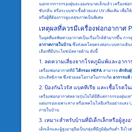
นอกจากการกรองฝุ่นละอองขนาดเล็กแล้ว เครื่องฟอกอ
ซับกลิ่น หรือระบบฆ่าเชื้อด้วยแสง UV เพิ่มเติม เพื่อใ
หรือผู้ที่ต้องการดูแลสุขภาพเป็นพิเศษ
เหตุผลที่ควรมีเครื่องฟอกอากาศ 
ในยุคที่มลพิษทางอากาศเป็นเรื่องใกล้ตัวมากขึ้น การ
อากาศภายในบ้าน
ซึ่งส่งผลโดยตรงต่อระบบทางเดิน
เลือกที่มีประโยชน์หลายด้าน ดังนี้
1. ลดความเสี่ยงจากโรคภูมิแพ้และอาการ
เครื่องฟอกอากาศที่มี
ไส้กรอง HEPA
สามารถ
ดักจับ
ประสิทธิภาพ ซึ่งช่วยลดโอกาสในการเกิด
อาการแพ้
เ
2. ป้องกันไวรัส แบคทีเรีย และเชื้อโรคใ
เครื่องฟอกอากาศหลายรุ่นไม่ได้มีดีแค่การกรองฝุ่นเ
แผ่นกรองเฉพาะทาง หรือเทคโนโลยีเสริมอย่างแสง UV
ภายในบ้าน
3. เหมาะสำหรับบ้านที่มีเด็กเล็กหรือผู้สูงอ
เด็กเล็กและผู้สูงอายุถือเป็นกลุ่มที่มีภูมิคุ้มกันต่ำ