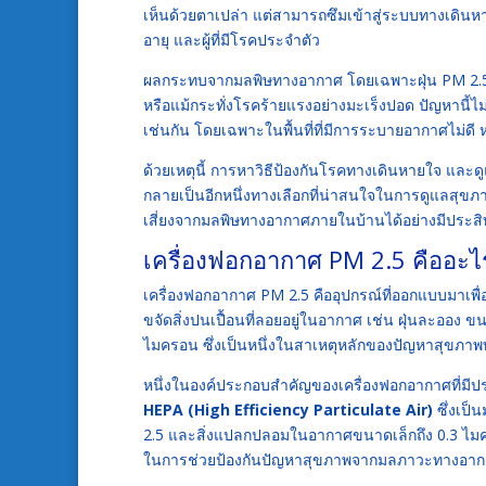
เห็นด้วยตาเปล่า แต่สามารถซึมเข้าสู่ระบบทางเดินหา
อายุ และผู้ที่มีโรคประจำตัว
ผลกระทบจากมลพิษทางอากาศ โดยเฉพาะฝุ่น PM 2.5 ส่
หรือแม้กระทั่งโรคร้ายแรงอย่างมะเร็งปอด ปัญหานี้ไ
เช่นกัน โดยเฉพาะในพื้นที่ที่มีการระบายอากาศไม่ดี 
ด้วยเหตุนี้ การหาวิธีป้องกันโรคทางเดินหายใจ และ
กลายเป็นอีกหนึ่งทางเลือกที่น่าสนใจในการดูแลส
เสี่ยงจากมลพิษทางอากาศภายในบ้านได้อย่างมีประสิ
เครื่องฟอกอากาศ PM 2.5 คืออะไ
เครื่องฟอกอากาศ PM 2.5 คืออุปกรณ์ที่ออกแบบมาเพ
ขจัดสิ่งปนเปื้อนที่ลอยอยู่ในอากาศ เช่น ฝุ่นละออง 
ไมครอน ซึ่งเป็นหนึ่งในสาเหตุหลักของปัญหาสุขภา
หนึ่งในองค์ประกอบสำคัญของเครื่องฟอกอากาศที่มีป
HEPA (High Efficiency Particulate Air)
ซึ่งเป
2.5 และสิ่งแปลกปลอมในอากาศขนาดเล็กถึง 0.3 ไมคร
ในการช่วยป้องกันปัญหาสุขภาพจากมลภาวะทางอา