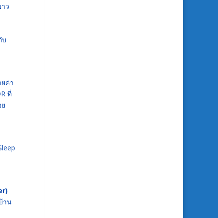
ยาว
กับ
ยค่า
 ที่
อย
leep
er)
บ้าน