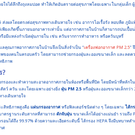
ยใจได้ลึกถึงถุงลมปอด ทำให้เกิดอันตรายต่อสุขภาพโดยเฉพาะในกลุ่มเด็ก ผู้
งผลโดยตรงต่อสุขภาพทางเดินหายใจ เช่น อาการไอเรื้อรัง หอบหืด ภูมิแพ
ม่เพียงเกิดขึ้นภายนอกอาคารเท่านั้น แต่อากาศภายในบ้านก็สามารถปนเปื้อน
หรือมีแหล่งกำเนิดฝุ่นภายใน เช่น ควันจากการทำอาหาร หรือควันบุหรี่
ดูแลคุณภาพอากาศภายในบ้านจึงเป็นสิ่งจำเป็น “
เครื่องฟอกอากาศ PM 2.5
” จ
ุขภาพของคนในครอบครัว โดยสามารถช่วยกรองฝุ่นละอองขนาดเล็ก และลดค
ทธิภาพ
ร?
ื่อกรองและทำความสะอาดอากาศภายในห้องหรือพื้นที่ปิด โดยมีหน้าที่หลักใ
ขนสัตว์ ควัน และโดยเฉพาะอย่างยิ่ง
ฝุ่น PM 2.5
หรือฝุ่นละอองขนาดเล็กกว่า 
พทางเดินหายใจ
ระสิทธิภาพสูงคือ
แผ่นกรองอากาศ
หรือฟิลเตอร์ชนิดต่าง ๆ โดยเฉพาะ
ไส้ก
็นมาตรฐานระดับสากลที่สามารถ
ดักจับฝุ่น
ขนาดเล็กได้อย่างแม่นยำ รวมถึง
อนได้ถึง 99.97% ด้วยความละเอียดระดับนี้ ไส้กรอง HEPA จึงมีบทบาทสำ
กาศ