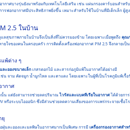
ากาศบางรุ่นยังมาพร้อมกับเทคโนโลยีเสริม เช่น แผ่นกรองคาร์บอนสำหรับ
ห้การฟอกอากาศมีประสิทธิภาพยิ่งขึ้น เหมาะสำหรับใช้ในบ้านที่มีเด็กเล็ก ผู้สูง
PM 2.5 ในบ้าน
ดูแลสุขภาพภายในบ้านจึงเป็นสิ่งที่ไม่ควรมองข้าม โดยเฉพาะเมื่อพูดถึง
คุณ
หายใจของคนในครอบครัว การติดตั้งเครื่องฟอกอากาศ PM 2.5 จึงกลายเป็
แพ้ต่าง ๆ
ฝุ่นละอองขนาดเล็ก
เกสรดอกไม้ และสารก่อภูมิแพ้ในอากาศได้อย่างมี
ช่น จาม คัดจมูก น้ำมูกไหล และตาแดง โดยเฉพาะในผู้ที่เป็นโรคภูมิแพ้เรื้อร
นอากาศ
ท่านั้น แต่ยังสามารถช่วยลดปริมาณ
ไวรัสและแบคทีเรียในอากาศ
ได้ด้วยการ
 หรือระบบไอออนิก ซึ่งมีส่วนช่วยลดความเสี่ยงของการแพร่กระจายเชื้อโ
ายุ
 จึงไวต่อฝุ่นละอองและมลพิษในอากาศมากเป็นพิเศษ การมี
เครื่องกรองอากาศสำหร