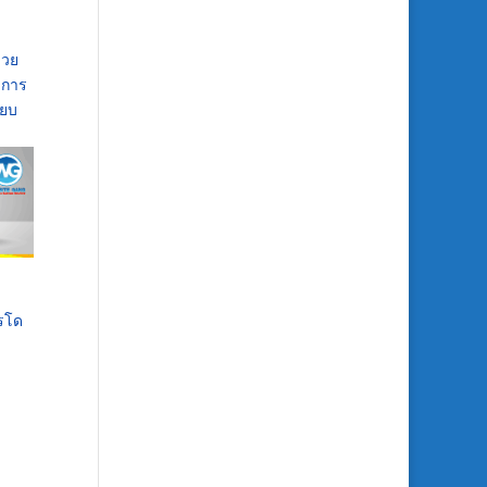
่วย
บการ
ียบ
ารโด