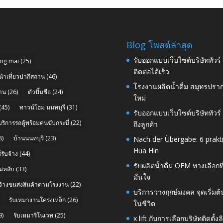
Blog โพสต์ล่าสุด
รับออกแบบเว็บไซต์บริษัททัวร
ang mai
(25)
ติดต่อได้เร็ว
นำเที่ยวปากีสถาน
(46)
โรงงานผลิตน้ำดื่ม สมุทรปราก
าน
(26)
ตัวปั๊มชื่อ
(24)
ใหม่
(45)
ทาวน์โฮม นนทบุรี
(31)
รับออกแบบเว็บไซต์บริษัททัวร
บริการรถตู้พร้อมคนขับกระบี่
(22)
ถึงลูกค้า
8)
บ้านนนทบุรี
(23)
Nach der Übergabe: 6 prakt
Hua Hin
รับจ้าง
(44)
รับผลิตน้ำดื่ม OEM ทางเลือกท
่หลับ
(33)
มั่นใจ
บจ้างขนส่งสินค้าตามโรงงาน
(22)
บริการวางฤกษ์มงคล จุดเริ่มต
รับเหมางานโครงเหล็ก
(26)
ในชีวิต
9)
รับเหมารีโนเวท
(25)
x lift กับการเลือกบริษัทติดต