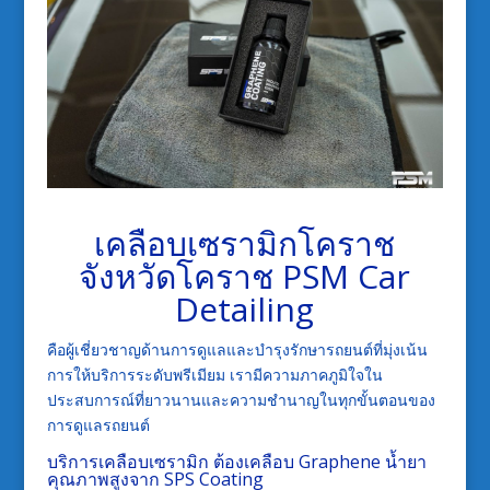
เคลือบเซรามิกโคราช
จังหวัดโคราช PSM Car
Detailing
คือผู้เชี่ยวชาญด้านการดูแลและบำรุงรักษารถยนต์ที่มุ่งเน้น
การให้บริการระดับพรีเมียม เรามีความภาคภูมิใจใน
ประสบการณ์ที่ยาวนานและความชำนาญในทุกขั้นตอนของ
การดูแลรถยนต์
บริการ
เคลือบเซรามิก
ต้องเคลือบ Graphene น้ำยา
คุณภาพสูงจาก SPS Coating