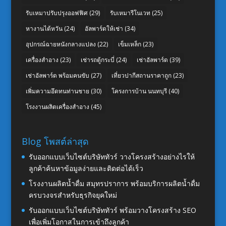
รับเหมาปรับปรุงออฟฟิศ
(29)
รับเหมารีโนเวท
(25)
หางานไต้หวัน
(24)
อัลพาร์ดให้เช่า
(34)
อุปกรณ์ฉายหนังกลางแปลง
(22)
เข็มเหล็ก
(23)
เครื่องสำอาง
(23)
เช่ารถตู้กระบี่
(24)
เช่าอัลพาร์ด
(39)
เช่าอัลพาร์ด พร้อมคนขับ
(27)
เที่ยวปากีสถานราคาถูก
(23)
เพิ่มความอึดทนท่านชาย
(30)
โครงการบ้าน นนทบุรี
(40)
โรงงานผลิตเครื่องสำอาง
(45)
Blog โพสต์ล่าสุด
รับออกแบบเว็บไซต์บริษัททัวร์ วางโครงสร้างอย่างไรให้
ลูกค้าค้นหาข้อมูลง่ายและติดต่อได้เร็ว
โรงงานผลิตน้ำดื่ม สมุทรปราการ พร้อมบริการผลิตน้ำดื่ม
ครบวงจรสำหรับธุรกิจยุคใหม่
รับออกแบบเว็บไซต์บริษัททัวร์ พร้อมวางโครงสร้าง SEO
เพื่อเพิ่มโอกาสในการเข้าถึงลูกค้า