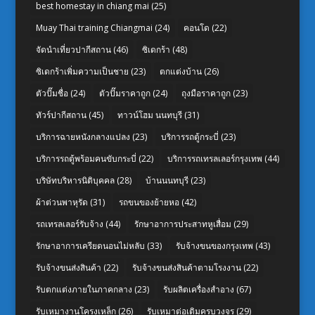
best homestay in chiang mai
(25)
Muay Thai training Chiangmai
(24)
คอนโด
(22)
จัดนำเที่ยวปากีสถาน
(46)
ซิเดกร้า
(48)
ซิเดกร้าเพิ่มความเป็นชาย
(23)
ตกแต่งบ้าน
(26)
ตัวปั๊มชื่อ
(24)
ตัวปั๊มราคาถูก
(24)
ถุงมือราคาถูก
(23)
ทัวร์ปากีสถาน
(45)
ทาวน์โฮม นนทบุรี
(31)
บริการฉายหนังกลางแปลง
(23)
บริการรถตู้กระบี่
(23)
บริการรถตู้พร้อมคนขับกระบี่
(22)
บริการรถเทรลเลอร์กรุงเทพ
(44)
บริษัทบริหารนิติบุคคล
(28)
บ้านนนทบุรี
(23)
ผ้าต่วนพาหุรัด
(31)
รถขนของย้ายหอ
(42)
รถเทรลเลอร์รับจ้าง
(44)
รักษาอาการประสาทหูเสื่อม
(29)
รักษาอาการเครียดนอนไม่หลับ
(33)
รับจ้างขนของกรุงเทพ
(43)
รับจ้างขนส่งสินค้า
(22)
รับจ้างขนส่งสินค้าตามโรงงาน
(22)
รับตกแต่งภายในภาคกลาง
(23)
รับผลิตเครื่องสำอาง
(67)
รับเหมางานโครงเหล็ก
(26)
รับเหมาต่อเติมครบวงจร
(29)