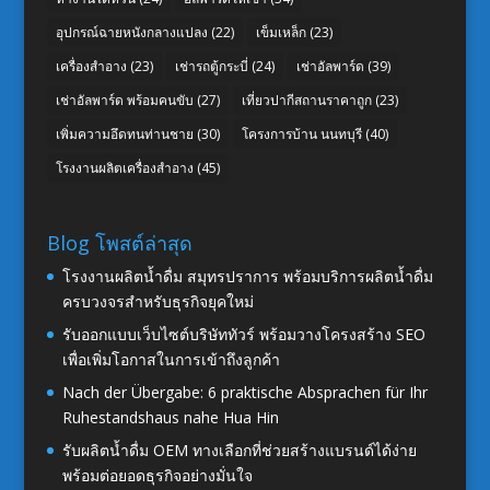
อุปกรณ์ฉายหนังกลางแปลง
(22)
เข็มเหล็ก
(23)
เครื่องสำอาง
(23)
เช่ารถตู้กระบี่
(24)
เช่าอัลพาร์ด
(39)
เช่าอัลพาร์ด พร้อมคนขับ
(27)
เที่ยวปากีสถานราคาถูก
(23)
เพิ่มความอึดทนท่านชาย
(30)
โครงการบ้าน นนทบุรี
(40)
โรงงานผลิตเครื่องสำอาง
(45)
Blog โพสต์ล่าสุด
โรงงานผลิตน้ำดื่ม สมุทรปราการ พร้อมบริการผลิตน้ำดื่ม
ครบวงจรสำหรับธุรกิจยุคใหม่
รับออกแบบเว็บไซต์บริษัททัวร์ พร้อมวางโครงสร้าง SEO
เพื่อเพิ่มโอกาสในการเข้าถึงลูกค้า
Nach der Übergabe: 6 praktische Absprachen für Ihr
Ruhestandshaus nahe Hua Hin
รับผลิตน้ำดื่ม OEM ทางเลือกที่ช่วยสร้างแบรนด์ได้ง่าย
พร้อมต่อยอดธุรกิจอย่างมั่นใจ