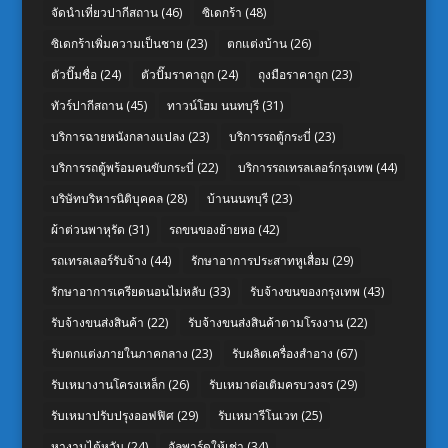
จัดนำเที่ยวปากีสถาน
(46)
ซิเดกร้า
(48)
ซิเดกร้าเพิ่มความเป็นชาย
(23)
ตกแต่งบ้าน
(26)
ตัวปั๊มชื่อ
(24)
ตัวปั๊มราคาถูก
(24)
ถุงมือราคาถูก
(23)
ทัวร์ปากีสถาน
(45)
ทาวน์โฮม นนทบุรี
(31)
บริการฉายหนังกลางแปลง
(23)
บริการรถตู้กระบี่
(23)
บริการรถตู้พร้อมคนขับกระบี่
(22)
บริการรถเทรลเลอร์กรุงเทพ
(44)
บริษัทบริหารนิติบุคคล
(28)
บ้านนนทบุรี
(23)
ผ้าต่วนพาหุรัด
(31)
รถขนของย้ายหอ
(42)
รถเทรลเลอร์รับจ้าง
(44)
รักษาอาการประสาทหูเสื่อม
(29)
รักษาอาการเครียดนอนไม่หลับ
(33)
รับจ้างขนของกรุงเทพ
(43)
รับจ้างขนส่งสินค้า
(22)
รับจ้างขนส่งสินค้าตามโรงงาน
(22)
รับตกแต่งภายในภาคกลาง
(23)
รับผลิตเครื่องสำอาง
(67)
รับเหมางานโครงเหล็ก
(26)
รับเหมาต่อเติมครบวงจร
(29)
รับเหมาปรับปรุงออฟฟิศ
(29)
รับเหมารีโนเวท
(25)
หางานไต้หวัน
(24)
อัลพาร์ดให้เช่า
(34)