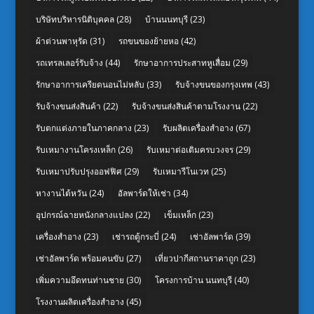
บริษัทบริหารนิติบุคคล
(28)
บ้านนนทบุรี
(23)
ผ้าต่วนพาหุรัด
(31)
รถขนของย้ายหอ
(42)
รถเทรลเลอร์รับจ้าง
(44)
รักษาอาการประสาทหูเสื่อม
(29)
รักษาอาการเครียดนอนไม่หลับ
(33)
รับจ้างขนของกรุงเทพ
(43)
รับจ้างขนส่งสินค้า
(22)
รับจ้างขนส่งสินค้าตามโรงงาน
(22)
รับตกแต่งภายในภาคกลาง
(23)
รับผลิตเครื่องสำอาง
(67)
รับเหมางานโครงเหล็ก
(26)
รับเหมาต่อเติมครบวงจร
(29)
รับเหมาปรับปรุงออฟฟิศ
(29)
รับเหมารีโนเวท
(25)
หางานไต้หวัน
(24)
อัลพาร์ดให้เช่า
(34)
อุปกรณ์ฉายหนังกลางแปลง
(22)
เข็มเหล็ก
(23)
เครื่องสำอาง
(23)
เช่ารถตู้กระบี่
(24)
เช่าอัลพาร์ด
(39)
เช่าอัลพาร์ด พร้อมคนขับ
(27)
เที่ยวปากีสถานราคาถูก
(23)
เพิ่มความอึดทนท่านชาย
(30)
โครงการบ้าน นนทบุรี
(40)
โรงงานผลิตเครื่องสำอาง
(45)