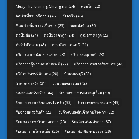
Muay Thai training Chiangmai
(24)
คอนโด
(22)
จัดนำเที่ยวปากีสถาน
(46)
ซิเดกร้า
(48)
ซิเดกร้าเพิ่มความเป็นชาย
(23)
ตกแต่งบ้าน
(26)
ตัวปั๊มชื่อ
(24)
ตัวปั๊มราคาถูก
(24)
ถุงมือราคาถูก
(23)
ทัวร์ปากีสถาน
(45)
ทาวน์โฮม นนทบุรี
(31)
บริการฉายหนังกลางแปลง
(23)
บริการรถตู้กระบี่
(23)
บริการรถตู้พร้อมคนขับกระบี่
(22)
บริการรถเทรลเลอร์กรุงเทพ
(44)
บริษัทบริหารนิติบุคคล
(28)
บ้านนนทบุรี
(23)
ผ้าต่วนพาหุรัด
(31)
รถขนของย้ายหอ
(42)
รถเทรลเลอร์รับจ้าง
(44)
รักษาอาการประสาทหูเสื่อม
(29)
รักษาอาการเครียดนอนไม่หลับ
(33)
รับจ้างขนของกรุงเทพ
(43)
รับจ้างขนส่งสินค้า
(22)
รับจ้างขนส่งสินค้าตามโรงงาน
(22)
รับตกแต่งภายในภาคกลาง
(23)
รับผลิตเครื่องสำอาง
(67)
รับเหมางานโครงเหล็ก
(26)
รับเหมาต่อเติมครบวงจร
(29)