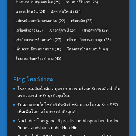
รับเหมาปรับปรุงออฟฟิศ
(29)
รับเหมารีโนเวท
(25)
หางานไต้หวัน
(24)
อัลพาร์ดให้เช่า
(34)
อุปกรณ์ฉายหนังกลางแปลง
(22)
เข็มเหล็ก
(23)
เครื่องสำอาง
(23)
เช่ารถตู้กระบี่
(24)
เช่าอัลพาร์ด
(39)
เช่าอัลพาร์ด พร้อมคนขับ
(27)
เที่ยวปากีสถานราคาถูก
(23)
เพิ่มความอึดทนท่านชาย
(30)
โครงการบ้าน นนทบุรี
(40)
โรงงานผลิตเครื่องสำอาง
(45)
Blog โพสต์ล่าสุด
โรงงานผลิตน้ำดื่ม สมุทรปราการ พร้อมบริการผลิตน้ำดื่ม
ครบวงจรสำหรับธุรกิจยุคใหม่
รับออกแบบเว็บไซต์บริษัททัวร์ พร้อมวางโครงสร้าง SEO
เพื่อเพิ่มโอกาสในการเข้าถึงลูกค้า
Nach der Übergabe: 6 praktische Absprachen für Ihr
Ruhestandshaus nahe Hua Hin