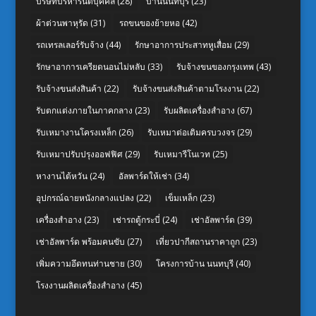
บริษัทบริหารนิติบุคคล
(28)
บ้านนนทบุรี
(23)
ผ้าต่วนพาหุรัด
(31)
รถขนของย้ายหอ
(42)
รถเทรลเลอร์รับจ้าง
(44)
รักษาอาการประสาทหูเสื่อม
(29)
รักษาอาการเครียดนอนไม่หลับ
(33)
รับจ้างขนของกรุงเทพ
(43)
รับจ้างขนส่งสินค้า
(22)
รับจ้างขนส่งสินค้าตามโรงงาน
(22)
รับตกแต่งภายในภาคกลาง
(23)
รับผลิตเครื่องสำอาง
(67)
รับเหมางานโครงเหล็ก
(26)
รับเหมาต่อเติมครบวงจร
(29)
รับเหมาปรับปรุงออฟฟิศ
(29)
รับเหมารีโนเวท
(25)
หางานไต้หวัน
(24)
อัลพาร์ดให้เช่า
(34)
อุปกรณ์ฉายหนังกลางแปลง
(22)
เข็มเหล็ก
(23)
เครื่องสำอาง
(23)
เช่ารถตู้กระบี่
(24)
เช่าอัลพาร์ด
(39)
เช่าอัลพาร์ด พร้อมคนขับ
(27)
เที่ยวปากีสถานราคาถูก
(23)
เพิ่มความอึดทนท่านชาย
(30)
โครงการบ้าน นนทบุรี
(40)
โรงงานผลิตเครื่องสำอาง
(45)