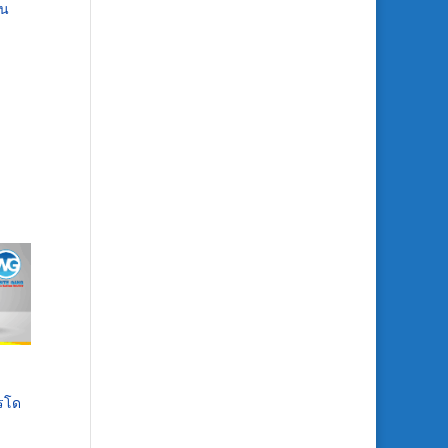
าน
ารโด