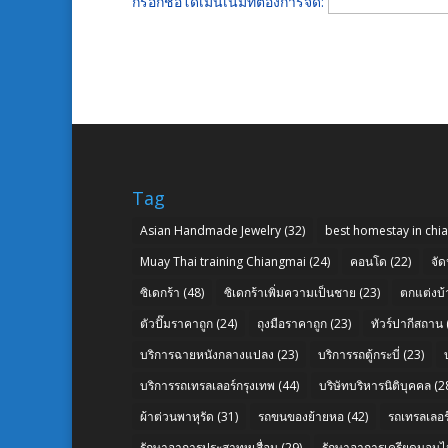
กรอกชื่อโดเมนเนมที่ต้องการจด:
Tag
Asian Handmade Jewelry
(32)
best homestay in chi
Muay Thai training Chiangmai
(24)
คอนโด
(22)
จัด
ซิเดกร้า
(48)
ซิเดกร้าเพิ่มความเป็นชาย
(23)
ตกแต่งบ้
ตัวปั๊มราคาถูก
(24)
ถุงมือราคาถูก
(23)
ทัวร์ปากีสถาน
บริการฉายหนังกลางแปลง
(23)
บริการรถตู้กระบี่
(23)
บริการรถเทรลเลอร์กรุงเทพ
(44)
บริษัทบริหารนิติบุคคล
(2
ผ้าต่วนพาหุรัด
(31)
รถขนของย้ายหอ
(42)
รถเทรลเลอร์
รักษาอาการประสาทหูเสื่อม
(29)
รักษาอาการเครียดนอนไม