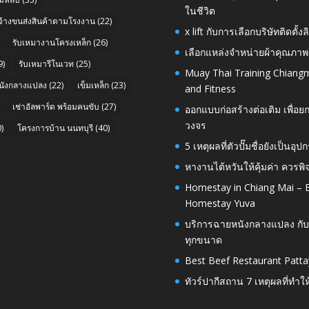
ในชีวิต
บจ้างขนส่งสินค้าตามโรงงาน
(22)
x lift กับการเลือกบริษัทติดต
รับเหมางานโครงเหล็ก
(26)
เลือกแหล่งจำหน่ายผ้าคุณภาพ
9)
รับเหมารีโนเวท
(25)
Muay Thai Training Chiangm
นังกลางแปลง
(22)
เข็มเหล็ก
(23)
and Fitness
เช่าอัลพาร์ด พร้อมคนขับ
(27)
ออกแบบก่อสร้างต่อเติม เพื่
วงจร
)
โครงการบ้าน นนทบุรี
(40)
5 เหตุผลที่ตัวปั๊มชื่อยังเป็
หางานไต้หวันให้คุ้มค่า ควรพ
Homestay in Chiang Mai – E
Homestay Yuva
บริการฉายหนังกลางแปลง กับ
ทุกขนาด
Best Beef Restaurant Patta
ทัวร์ปากีสถาน 7 เหตุผลที่ทำใ