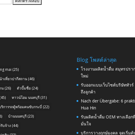
Blog โพสต์ล่าสุด
โรงงานผลิตน้ำดื่ม สมุทรปราก
ang mai
(25)
ใหม่
นำเที่ยวปากีสถาน
(46)
รับออกแบบเว็บไซต์บริษัททัวร
าน
(26)
ตัวปั๊มชื่อ
(24)
ถึงลูกค้า
(45)
ทาวน์โฮม นนทบุรี
(31)
Nach der Übergabe: 6 prakt
บริการรถตู้พร้อมคนขับกระบี่
(22)
Hua Hin
8)
บ้านนนทบุรี
(23)
รับผลิตน้ำดื่ม OEM ทางเลือกท
มั่นใจ
รับจ้าง
(44)
บริการวางฤกษ์มงคล จุดเริ่มต
่หลับ
(33)