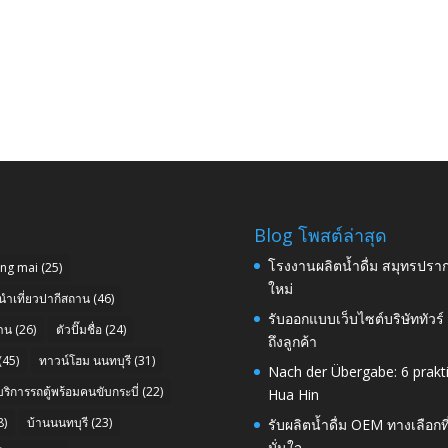
Blog โพสต์ล่าสุด
โรงงานผลิตน้ำดื่ม สมุทรปราก
ang mai
(25)
ใหม่
นำเที่ยวปากีสถาน
(46)
รับออกแบบเว็บไซต์บริษัททัวร
าน
(26)
ตัวปั๊มชื่อ
(24)
ถึงลูกค้า
(45)
ทาวน์โฮม นนทบุรี
(31)
Nach der Übergabe: 6 prakt
บริการรถตู้พร้อมคนขับกระบี่
(22)
Hua Hin
8)
บ้านนนทบุรี
(23)
รับผลิตน้ำดื่ม OEM ทางเลือกท
มั่นใจ