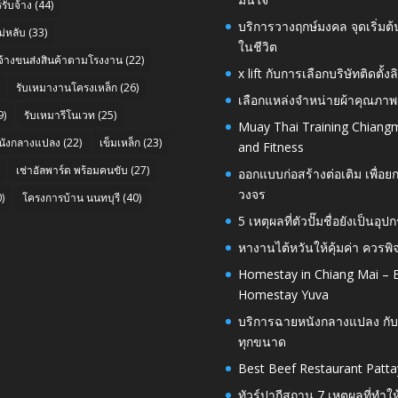
รับจ้าง
(44)
บริการวางฤกษ์มงคล จุดเริ่มต
่หลับ
(33)
ในชีวิต
บจ้างขนส่งสินค้าตามโรงงาน
(22)
x lift กับการเลือกบริษัทติดต
รับเหมางานโครงเหล็ก
(26)
เลือกแหล่งจำหน่ายผ้าคุณภาพ
9)
รับเหมารีโนเวท
(25)
Muay Thai Training Chiangm
นังกลางแปลง
(22)
เข็มเหล็ก
(23)
and Fitness
เช่าอัลพาร์ด พร้อมคนขับ
(27)
ออกแบบก่อสร้างต่อเติม เพื่
วงจร
)
โครงการบ้าน นนทบุรี
(40)
5 เหตุผลที่ตัวปั๊มชื่อยังเป็
หางานไต้หวันให้คุ้มค่า ควรพ
Homestay in Chiang Mai – E
Homestay Yuva
บริการฉายหนังกลางแปลง กับ
ทุกขนาด
Best Beef Restaurant Patta
ทัวร์ปากีสถาน 7 เหตุผลที่ทำใ