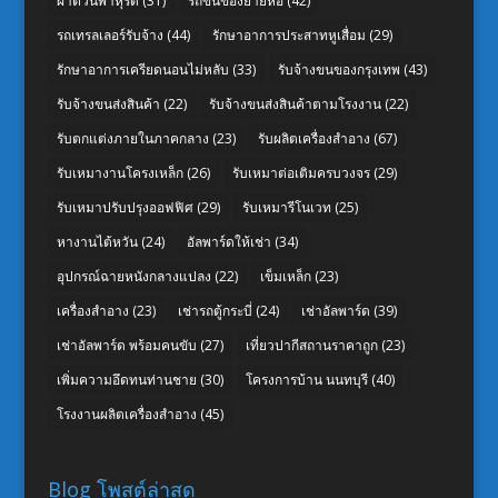
ผ้าต่วนพาหุรัด
(31)
รถขนของย้ายหอ
(42)
รถเทรลเลอร์รับจ้าง
(44)
รักษาอาการประสาทหูเสื่อม
(29)
รักษาอาการเครียดนอนไม่หลับ
(33)
รับจ้างขนของกรุงเทพ
(43)
รับจ้างขนส่งสินค้า
(22)
รับจ้างขนส่งสินค้าตามโรงงาน
(22)
รับตกแต่งภายในภาคกลาง
(23)
รับผลิตเครื่องสำอาง
(67)
รับเหมางานโครงเหล็ก
(26)
รับเหมาต่อเติมครบวงจร
(29)
รับเหมาปรับปรุงออฟฟิศ
(29)
รับเหมารีโนเวท
(25)
หางานไต้หวัน
(24)
อัลพาร์ดให้เช่า
(34)
อุปกรณ์ฉายหนังกลางแปลง
(22)
เข็มเหล็ก
(23)
เครื่องสำอาง
(23)
เช่ารถตู้กระบี่
(24)
เช่าอัลพาร์ด
(39)
เช่าอัลพาร์ด พร้อมคนขับ
(27)
เที่ยวปากีสถานราคาถูก
(23)
เพิ่มความอึดทนท่านชาย
(30)
โครงการบ้าน นนทบุรี
(40)
โรงงานผลิตเครื่องสำอาง
(45)
Blog โพสต์ล่าสุด