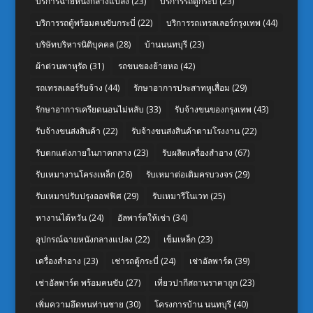
บริการฉายหนังกลางแปลง
(23)
บริการรถตู้กระบี่
(23)
บริการรถตู้พร้อมคนขับกระบี่
(22)
บริการรถเทรลเลอร์กรุงเทพ
(44)
บริษัทบริหารนิติบุคคล
(28)
บ้านนนทบุรี
(23)
ผ้าต่วนพาหุรัด
(31)
รถขนของย้ายหอ
(42)
รถเทรลเลอร์รับจ้าง
(44)
รักษาอาการประสาทหูเสื่อม
(29)
รักษาอาการเครียดนอนไม่หลับ
(33)
รับจ้างขนของกรุงเทพ
(43)
รับจ้างขนส่งสินค้า
(22)
รับจ้างขนส่งสินค้าตามโรงงาน
(22)
รับตกแต่งภายในภาคกลาง
(23)
รับผลิตเครื่องสำอาง
(67)
รับเหมางานโครงเหล็ก
(26)
รับเหมาต่อเติมครบวงจร
(29)
รับเหมาปรับปรุงออฟฟิศ
(29)
รับเหมารีโนเวท
(25)
หางานไต้หวัน
(24)
อัลพาร์ดให้เช่า
(34)
อุปกรณ์ฉายหนังกลางแปลง
(22)
เข็มเหล็ก
(23)
เครื่องสำอาง
(23)
เช่ารถตู้กระบี่
(24)
เช่าอัลพาร์ด
(39)
เช่าอัลพาร์ด พร้อมคนขับ
(27)
เที่ยวปากีสถานราคาถูก
(23)
เพิ่มความอึดทนท่านชาย
(30)
โครงการบ้าน นนทบุรี
(40)