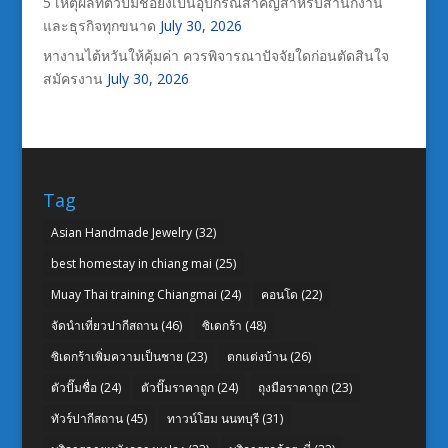
5 เหตุผลที่ตัวปั๊มชื่อยังเป็นอุปกรณ์สำคัญสำหรับสำนักงาน
และธุรกิจทุกขนาด
July 30, 2026
หางานไต้หวันให้คุ้มค่า ควรพิจารณาปัจจัยใดก่อนตัดสินใจ
สมัครงาน
July 30, 2026
Tag
Asian Handmade Jewelry
(32)
best homestay in chiang mai
(25)
Muay Thai training Chiangmai
(24)
คอนโด
(22)
จัดนำเที่ยวปากีสถาน
(46)
ซิเดกร้า
(48)
ซิเดกร้าเพิ่มความเป็นชาย
(23)
ตกแต่งบ้าน
(26)
ตัวปั๊มชื่อ
(24)
ตัวปั๊มราคาถูก
(24)
ถุงมือราคาถูก
(23)
ทัวร์ปากีสถาน
(45)
ทาวน์โฮม นนทบุรี
(31)