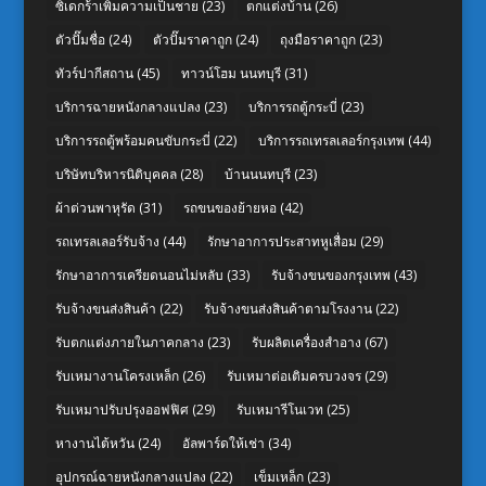
ซิเดกร้าเพิ่มความเป็นชาย
(23)
ตกแต่งบ้าน
(26)
ตัวปั๊มชื่อ
(24)
ตัวปั๊มราคาถูก
(24)
ถุงมือราคาถูก
(23)
ทัวร์ปากีสถาน
(45)
ทาวน์โฮม นนทบุรี
(31)
บริการฉายหนังกลางแปลง
(23)
บริการรถตู้กระบี่
(23)
บริการรถตู้พร้อมคนขับกระบี่
(22)
บริการรถเทรลเลอร์กรุงเทพ
(44)
บริษัทบริหารนิติบุคคล
(28)
บ้านนนทบุรี
(23)
ผ้าต่วนพาหุรัด
(31)
รถขนของย้ายหอ
(42)
รถเทรลเลอร์รับจ้าง
(44)
รักษาอาการประสาทหูเสื่อม
(29)
รักษาอาการเครียดนอนไม่หลับ
(33)
รับจ้างขนของกรุงเทพ
(43)
รับจ้างขนส่งสินค้า
(22)
รับจ้างขนส่งสินค้าตามโรงงาน
(22)
รับตกแต่งภายในภาคกลาง
(23)
รับผลิตเครื่องสำอาง
(67)
รับเหมางานโครงเหล็ก
(26)
รับเหมาต่อเติมครบวงจร
(29)
รับเหมาปรับปรุงออฟฟิศ
(29)
รับเหมารีโนเวท
(25)
หางานไต้หวัน
(24)
อัลพาร์ดให้เช่า
(34)
อุปกรณ์ฉายหนังกลางแปลง
(22)
เข็มเหล็ก
(23)