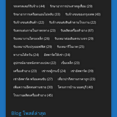
รถเทรลเลอร์รับจ้าง
(44)
รักษาอาการประสาทหูเสื่อม
(29)
รักษาอาการเครียดนอนไม่หลับ
(33)
รับจ้างขนของกรุงเทพ
(43)
รับจ้างขนส่งสินค้า
(22)
รับจ้างขนส่งสินค้าตามโรงงาน
(22)
รับตกแต่งภายในภาคกลาง
(23)
รับผลิตเครื่องสำอาง
(67)
รับเหมางานโครงเหล็ก
(26)
รับเหมาต่อเติมครบวงจร
(29)
รับเหมาปรับปรุงออฟฟิศ
(29)
รับเหมารีโนเวท
(25)
หางานไต้หวัน
(24)
อัลพาร์ดให้เช่า
(34)
อุปกรณ์ฉายหนังกลางแปลง
(22)
เข็มเหล็ก
(23)
เครื่องสำอาง
(23)
เช่ารถตู้กระบี่
(24)
เช่าอัลพาร์ด
(39)
เช่าอัลพาร์ด พร้อมคนขับ
(27)
เที่ยวปากีสถานราคาถูก
(23)
เพิ่มความอึดทนท่านชาย
(30)
โครงการบ้าน นนทบุรี
(40)
โรงงานผลิตเครื่องสำอาง
(45)
Blog โพสต์ล่าสุด