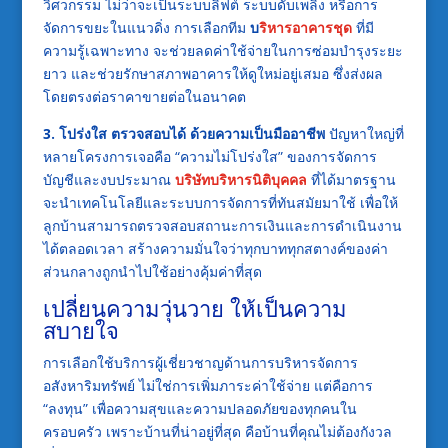
วิศวกรรม ไม่ว่าจะเป็นระบบลิฟต์ ระบบดับเพลิง หรือการ
จัดการขยะในแนวดิ่ง การเลือกทีม
บ
ริหารอาคารชุด
ที่มี
ความรู้เฉพาะทาง จะช่วยลดค่าใช้จ่ายในการซ่อมบำรุงระยะ
ยาว และช่วยรักษาสภาพอาคารให้ดูใหม่อยู่เสมอ ซึ่งส่งผล
โดยตรงต่อราคาขายต่อในอนาคต
3. โปร่งใส ตรวจสอบได้ ด้วยความเป็นมืออาชีพ
ปัญหาใหญ่ที่
หลายโครงการเจอคือ “ความไม่โปร่งใส” ของการจัดการ
บัญชีและงบประมาณ
บริษัทบริหารนิติบุคคล
ที่ได้มาตรฐาน
จะนำเทคโนโลยีและระบบการจัดการที่ทันสมัยมาใช้ เพื่อให้
ลูกบ้านสามารถตรวจสอบสถานะการเงินและการดำเนินงาน
ได้ตลอดเวลา สร้างความมั่นใจว่าทุกบาททุกสตางค์ของค่า
ส่วนกลางถูกนำไปใช้อย่างคุ้มค่าที่สุด
เปลี่ยนความวุ่นวาย ให้เป็นความ
สบายใจ
การเลือกใช้บริการผู้เชี่ยวชาญด้านการบริหารจัดการ
อสังหาริมทรัพย์ ไม่ใช่การเพิ่มภาระค่าใช้จ่าย แต่คือการ
“ลงทุน” เพื่อความสุขและความปลอดภัยของทุกคนใน
ครอบครัว เพราะบ้านที่น่าอยู่ที่สุด คือบ้านที่คุณไม่ต้องกังวล