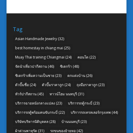
Tag
Asian Handmade Jewelry
(32)
best homestay in chiang mai
(25)
Muay Thai training Chiangmai
(24)
คอนโด
(22)
จัดนำเที่ยวปากีสถาน
(46)
ซิเดกร้า
(48)
ซิเดกร้าเพิ่มความเป็นชาย
(23)
ตกแต่งบ้าน
(26)
ตัวปั๊มชื่อ
(24)
ตัวปั๊มราคาถูก
(24)
ถุงมือราคาถูก
(23)
ทัวร์ปากีสถาน
(45)
ทาวน์โฮม นนทบุรี
(31)
บริการฉายหนังกลางแปลง
(23)
บริการรถตู้กระบี่
(23)
บริการรถตู้พร้อมคนขับกระบี่
(22)
บริการรถเทรลเลอร์กรุงเทพ
(44)
บริษัทบริหารนิติบุคคล
(28)
บ้านนนทบุรี
(23)
ผ้าต่วนพาหุรัด
(31)
รถขนของย้ายหอ
(42)