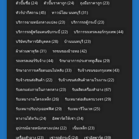
ตัวปั๊มชื่อ
(24)
ตัวปั๊มราคาถูก
(24)
ถุงมือราคาถูก
(23)
ทัวร์ปากีสถาน
(45)
ทาวน์โฮม นนทบุรี
(31)
บริการฉายหนังกลางแปลง
(23)
บริการรถตู้กระบี่
(23)
บริการรถตู้พร้อมคนขับกระบี่
(22)
บริการรถเทรลเลอร์กรุงเทพ
(44)
บริษัทบริหารนิติบุคคล
(28)
บ้านนนทบุรี
(23)
ผ้าต่วนพาหุรัด
(31)
รถขนของย้ายหอ
(42)
รถเทรลเลอร์รับจ้าง
(44)
รักษาอาการประสาทหูเสื่อม
(29)
รักษาอาการเครียดนอนไม่หลับ
(33)
รับจ้างขนของกรุงเทพ
(43)
รับจ้างขนส่งสินค้า
(22)
รับจ้างขนส่งสินค้าตามโรงงาน
(22)
รับตกแต่งภายในภาคกลาง
(23)
รับผลิตเครื่องสำอาง
(67)
รับเหมางานโครงเหล็ก
(26)
รับเหมาต่อเติมครบวงจร
(29)
รับเหมาปรับปรุงออฟฟิศ
(29)
รับเหมารีโนเวท
(25)
หางานไต้หวัน
(24)
อัลพาร์ดให้เช่า
(34)
อุปกรณ์ฉายหนังกลางแปลง
(22)
เข็มเหล็ก
(23)
เครื่องสำอาง
(23)
เช่ารถตู้กระบี่
(24)
เช่าอัลพาร์ด
(39)