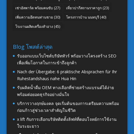
เช่าอัลพาร์ด พร้อมคนขับ
(27)
เที่ยวปากีสถานราคาถูก
(23)
เพิ่มความอึดทนท่านชาย
(30)
โครงการบ้าน นนทบุรี
(40)
โรงงานผลิตเครื่องสำอาง
(45)
Blog โพสต์ล่าสุด
รับออกแบบเว็บไซต์บริษัททัวร์ พร้อมวางโครงสร้าง SEO
เพื่อเพิ่มโอกาสในการเข้าถึงลูกค้า
Nach der Übergabe: 6 praktische Absprachen für Ihr
Ruhestandshaus nahe Hua Hin
รับผลิตน้ำดื่ม OEM ทางเลือกที่ช่วยสร้างแบรนด์ได้ง่าย
พร้อมต่อยอดธุรกิจอย่างมั่นใจ
บริการวางฤกษ์มงคล จุดเริ่มต้นของการเตรียมความพร้อม
ก่อนก้าวสู่ช่วงเวลาสำคัญในชีวิต
x lift กับการเลือกบริษัทติดตั้งลิฟท์ที่ตอบโจทย์การใช้งาน
ในระยะยาว