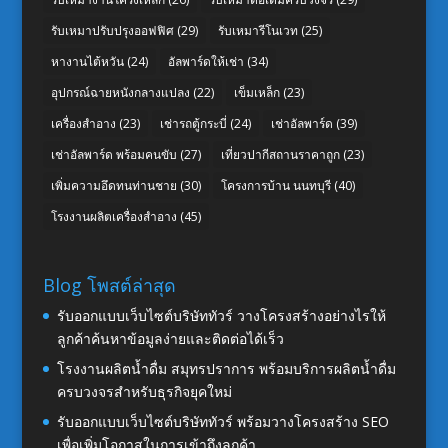
รับเหมาปรับปรุงออฟฟิศ
(29)
รับเหมารีโนเวท
(25)
หางานไต้หวัน
(24)
อัลพาร์ดให้เช่า
(34)
อุปกรณ์ฉายหนังกลางแปลง
(22)
เข็มเหล็ก
(23)
เครื่องสำอาง
(23)
เช่ารถตู้กระบี่
(24)
เช่าอัลพาร์ด
(39)
เช่าอัลพาร์ด พร้อมคนขับ
(27)
เที่ยวปากีสถานราคาถูก
(23)
เพิ่มความอึดทนท่านชาย
(30)
โครงการบ้าน นนทบุรี
(40)
โรงงานผลิตเครื่องสำอาง
(45)
Blog โพสต์ล่าสุด
รับออกแบบเว็บไซต์บริษัททัวร์ วางโครงสร้างอย่างไรให้
ลูกค้าค้นหาข้อมูลง่ายและติดต่อได้เร็ว
โรงงานผลิตน้ำดื่ม สมุทรปราการ พร้อมบริการผลิตน้ำดื่ม
ครบวงจรสำหรับธุรกิจยุคใหม่
รับออกแบบเว็บไซต์บริษัททัวร์ พร้อมวางโครงสร้าง SEO
เพื่อเพิ่มโอกาสในการเข้าถึงลูกค้า