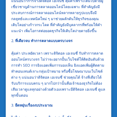
แน่นอนว่าการจ้าง
ดิจิตอล เอเจนซี่
คุ้มค่าเพราะเต็มไปด้วยผู้
เชี่ยวชาญด้านการตลาดออนไลน์โดยเฉพาะ ที่สำคัญยังมี
ประสบการณ์การตลาดออนไลน์หลากหลายรูปแบบจึงมี
กลยุทธ์และเทคนิคใหม่ ๆ มาช่วยผลักดันให้ธุรกิจของคุณ
เติบโตอย่างก้าวกระโดด ที่สำคัญยังมีบุคลากรที่พร้อมให้คำ
แนะนำ เพิ่มโอกาสต่อยอดธุรกิจให้เติบโตง่ายดายยิ่งขึ้น
ที่เดียวจบ ทำการตลาดแบบครบวงจร
คุ้มค่า ประหยัดเวลา เพราะดิจิตอล เอเจนซี่
รับทำการตลาด
ออนไลน์ครบวงจร
ไม่ว่าจะอยากปั้นเว็บไซต์ให้ติดอันดับด้วย
การทำ SEO การยิงแอดเพิ่มการมองเห็น ยิงแอดเพิ่มผู้ติดตาม
ทำคอนเทนต์เจาะกลุ่มเป้าหมาย หรือซื้อโฆษณาบนเว็บไซต์
ต่าง ๆ แน่นอนว่าดิจิตอล เอเจนซี่ ช่วยคุณได้ จ้างที่เดียวได้
รับบริการแบบครบ ๆ มากไปกว่านั้นคือเจ้าของธุรกิจไม่ต้อง
เสียเวลาดูแลทุกอย่างด้วยตัวเองเพราะมีดิจิตอล เอเจนซี่ ดูแล
ทุกขั้นตอน
ยืดหยุ่นเรื่องงบประมาณ