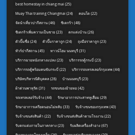
best homestay in chiang mai
(25)
Muay Thai training Chiangmai
(24)
คอนโด
(22)
จัดนำเที่ยวปากีสถาน
(46)
ซิเดกร้า
(48)
ซิเดกร้าเพิ่มความเป็นชาย
(23)
ตกแต่งบ้าน
(26)
ตัวปั๊มชื่อ
(24)
ตัวปั๊มราคาถูก
(24)
ถุงมือราคาถูก
(23)
ทัวร์ปากีสถาน
(45)
ทาวน์โฮม นนทบุรี
(31)
บริการฉายหนังกลางแปลง
(23)
บริการรถตู้กระบี่
(23)
บริการรถตู้พร้อมคนขับกระบี่
(22)
บริการรถเทรลเลอร์กรุงเทพ
(44)
บริษัทบริหารนิติบุคคล
(28)
บ้านนนทบุรี
(23)
ผ้าต่วนพาหุรัด
(31)
รถขนของย้ายหอ
(42)
รถเทรลเลอร์รับจ้าง
(44)
รักษาอาการประสาทหูเสื่อม
(29)
รักษาอาการเครียดนอนไม่หลับ
(33)
รับจ้างขนของกรุงเทพ
(43)
รับจ้างขนส่งสินค้า
(22)
รับจ้างขนส่งสินค้าตามโรงงาน
(22)
รับตกแต่งภายในภาคกลาง
(23)
รับผลิตเครื่องสำอาง
(67)
รับเหมางานโครงเหล็ก
(26)
รับเหมาต่อเติมครบวงจร
(29)