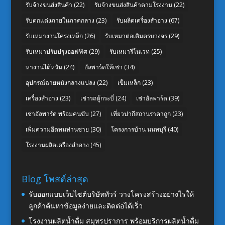
รับจ้างขนส่งสินค้า
(22)
รับจ้างขนส่งสินค้าตามโรงงาน
(22)
รับตกแต่งภายในภาคกลาง
(23)
รับผลิตเครื่องสำอาง
(67)
รับเหมางานโครงเหล็ก
(26)
รับเหมาต่อเติมครบวงจร
(29)
รับเหมาปรับปรุงออฟฟิศ
(29)
รับเหมารีโนเวท
(25)
หางานไต้หวัน
(24)
อัลพาร์ดให้เช่า
(34)
อุปกรณ์ฉายหนังกลางแปลง
(22)
เข็มเหล็ก
(23)
เครื่องสำอาง
(23)
เช่ารถตู้กระบี่
(24)
เช่าอัลพาร์ด
(39)
เช่าอัลพาร์ด พร้อมคนขับ
(27)
เที่ยวปากีสถานราคาถูก
(23)
เพิ่มความอึดทนท่านชาย
(30)
โครงการบ้าน นนทบุรี
(40)
โรงงานผลิตเครื่องสำอาง
(45)
Blog โพสต์ล่าสุด
รับออกแบบเว็บไซต์บริษัททัวร์ วางโครงสร้างอย่างไรให้
ลูกค้าค้นหาข้อมูลง่ายและติดต่อได้เร็ว
โรงงานผลิตน้ำดื่ม สมุทรปราการ พร้อมบริการผลิตน้ำดื่ม