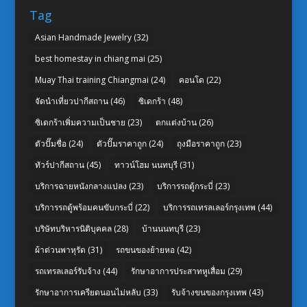
Tag
Asian Handmade Jewelry
(32)
best homestay in chiang mai
(25)
Muay Thai training Chiangmai
(24)
คอนโด
(22)
จัดนำเที่ยวปากีสถาน
(46)
ซิเดกร้า
(48)
ซิเดกร้าเพิ่มความเป็นชาย
(23)
ตกแต่งบ้าน
(26)
ตัวปั๊มชื่อ
(24)
ตัวปั๊มราคาถูก
(24)
ถุงมือราคาถูก
(23)
ทัวร์ปากีสถาน
(45)
ทาวน์โฮม นนทบุรี
(31)
บริการฉายหนังกลางแปลง
(23)
บริการรถตู้กระบี่
(23)
บริการรถตู้พร้อมคนขับกระบี่
(22)
บริการรถเทรลเลอร์กรุงเทพ
(44)
บริษัทบริหารนิติบุคคล
(28)
บ้านนนทบุรี
(23)
ผ้าต่วนพาหุรัด
(31)
รถขนของย้ายหอ
(42)
รถเทรลเลอร์รับจ้าง
(44)
รักษาอาการประสาทหูเสื่อม
(29)
รักษาอาการเครียดนอนไม่หลับ
(33)
รับจ้างขนของกรุงเทพ
(43)