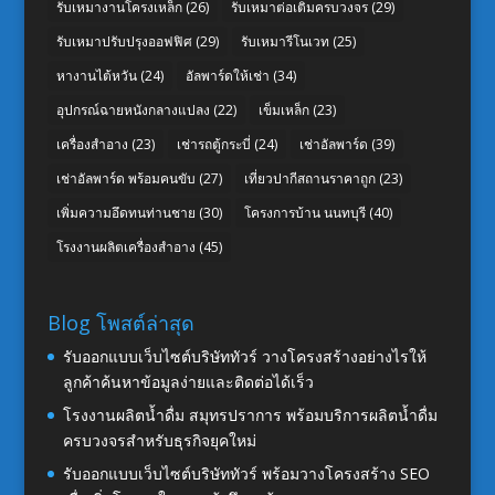
รับเหมางานโครงเหล็ก
(26)
รับเหมาต่อเติมครบวงจร
(29)
รับเหมาปรับปรุงออฟฟิศ
(29)
รับเหมารีโนเวท
(25)
หางานไต้หวัน
(24)
อัลพาร์ดให้เช่า
(34)
อุปกรณ์ฉายหนังกลางแปลง
(22)
เข็มเหล็ก
(23)
เครื่องสำอาง
(23)
เช่ารถตู้กระบี่
(24)
เช่าอัลพาร์ด
(39)
เช่าอัลพาร์ด พร้อมคนขับ
(27)
เที่ยวปากีสถานราคาถูก
(23)
เพิ่มความอึดทนท่านชาย
(30)
โครงการบ้าน นนทบุรี
(40)
โรงงานผลิตเครื่องสำอาง
(45)
Blog โพสต์ล่าสุด
รับออกแบบเว็บไซต์บริษัททัวร์ วางโครงสร้างอย่างไรให้
ลูกค้าค้นหาข้อมูลง่ายและติดต่อได้เร็ว
โรงงานผลิตน้ำดื่ม สมุทรปราการ พร้อมบริการผลิตน้ำดื่ม
ครบวงจรสำหรับธุรกิจยุคใหม่
รับออกแบบเว็บไซต์บริษัททัวร์ พร้อมวางโครงสร้าง SEO