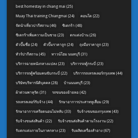
best homestay in chiang mai
(25)
Muay Thai training Chiangmai
(24)
คอนโด
(22)
จัดนำเที่ยวปากีสถาน
(46)
ซิเดกร้า
(48)
ซิเดกร้าเพิ่มความเป็นชาย
(23)
ตกแต่งบ้าน
(26)
ตัวปั๊มชื่อ
(24)
ตัวปั๊มราคาถูก
(24)
ถุงมือราคาถูก
(23)
ทัวร์ปากีสถาน
(45)
ทาวน์โฮม นนทบุรี
(31)
บริการฉายหนังกลางแปลง
(23)
บริการรถตู้กระบี่
(23)
บริการรถตู้พร้อมคนขับกระบี่
(22)
บริการรถเทรลเลอร์กรุงเทพ
(44)
บริษัทบริหารนิติบุคคล
(28)
บ้านนนทบุรี
(23)
ผ้าต่วนพาหุรัด
(31)
รถขนของย้ายหอ
(42)
รถเทรลเลอร์รับจ้าง
(44)
รักษาอาการประสาทหูเสื่อม
(29)
รักษาอาการเครียดนอนไม่หลับ
(33)
รับจ้างขนของกรุงเทพ
(43)
รับจ้างขนส่งสินค้า
(22)
รับจ้างขนส่งสินค้าตามโรงงาน
(22)
รับตกแต่งภายในภาคกลาง
(23)
รับผลิตเครื่องสำอาง
(67)