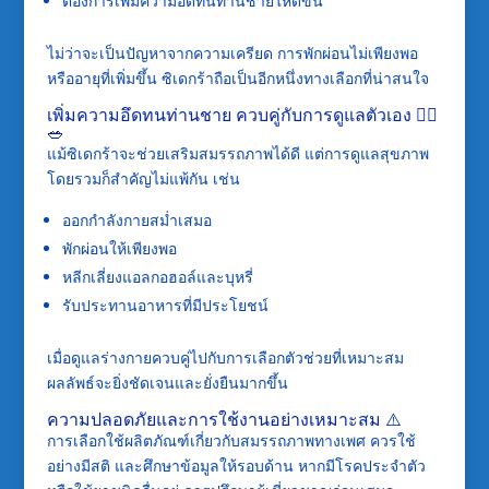
ต้องการเพิ่มความอึดทนท่านชายให้ดีขึ้น
ไม่ว่าจะเป็นปัญหาจากความเครียด การพักผ่อนไม่เพียงพอ
หรืออายุที่เพิ่มขึ้น ซิเดกร้าถือเป็นอีกหนึ่งทางเลือกที่น่าสนใจ
เพิ่มความอึดทนท่านชาย ควบคู่กับการดูแลตัวเอง 🏃‍♂️
🥗
แม้ซิเดกร้าจะช่วยเสริมสมรรถภาพได้ดี แต่การดูแลสุขภาพ
โดยรวมก็สำคัญไม่แพ้กัน เช่น
ออกกำลังกายสม่ำเสมอ
พักผ่อนให้เพียงพอ
หลีกเลี่ยงแอลกอฮอล์และบุหรี่
รับประทานอาหารที่มีประโยชน์
เมื่อดูแลร่างกายควบคู่ไปกับการเลือกตัวช่วยที่เหมาะสม
ผลลัพธ์จะยิ่งชัดเจนและยั่งยืนมากขึ้น
ความปลอดภัยและการใช้งานอย่างเหมาะสม ⚠️
การเลือกใช้ผลิตภัณฑ์เกี่ยวกับสมรรถภาพทางเพศ ควรใช้
อย่างมีสติ และศึกษาข้อมูลให้รอบด้าน หากมีโรคประจำตัว