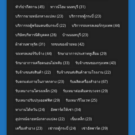
ทัวร์ปากีสถาน
(45)
ทาวน์โฮม นนทบุรี
(31)
บริการฉายหนังกลางแปลง
(23)
บริการรถตู้กระบี่
(23)
บริการรถตู้พร้อมคนขับกระบี่
(22)
บริการรถเทรลเลอร์กรุงเทพ
(44)
บริษัทบริหารนิติบุคคล
(28)
บ้านนนทบุรี
(23)
ผ้าต่วนพาหุรัด
(31)
รถขนของย้ายหอ
(42)
รถเทรลเลอร์รับจ้าง
(44)
รักษาอาการประสาทหูเสื่อม
(29)
รักษาอาการเครียดนอนไม่หลับ
(33)
รับจ้างขนของกรุงเทพ
(43)
รับจ้างขนส่งสินค้า
(22)
รับจ้างขนส่งสินค้าตามโรงงาน
(22)
รับตกแต่งภายในภาคกลาง
(23)
รับผลิตเครื่องสำอาง
(67)
รับเหมางานโครงเหล็ก
(26)
รับเหมาต่อเติมครบวงจร
(29)
รับเหมาปรับปรุงออฟฟิศ
(29)
รับเหมารีโนเวท
(25)
หางานไต้หวัน
(24)
อัลพาร์ดให้เช่า
(34)
อุปกรณ์ฉายหนังกลางแปลง
(22)
เข็มเหล็ก
(23)
เครื่องสำอาง
(23)
เช่ารถตู้กระบี่
(24)
เช่าอัลพาร์ด
(39)