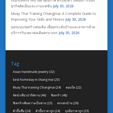
เลือกแหล่งจำหน่ายผ้าคุณภาพ ครบทุกความต้องการของ
ธุรกิจตัดเย็บและงานแฟชั่น
July 30, 2026
Muay Thai Training Chiangmai: A Complete Guide to
Improving Your Skills and Fitness
July 30, 2026
ออกแบบก่อสร้างต่อเติม เพื่อยกระดับบ้านและอาคารด้วย
บริการรับเหมาต่อเติมครบวงจร
July 30, 2026
Tag
Asian Handmade Jewelry
(32)
best homestay in chiang mai
(25)
Muay Thai training Chiangmai
(24)
คอนโด
(22)
จัดนำเที่ยวปากีสถาน
(46)
ซิเดกร้า
(48)
ซิเดกร้าเพิ่มความเป็นชาย
(23)
ตกแต่งบ้าน
(26)
ตัวปั๊มชื่อ
(24)
ตัวปั๊มราคาถูก
(24)
ถุงมือราคาถูก
(23)