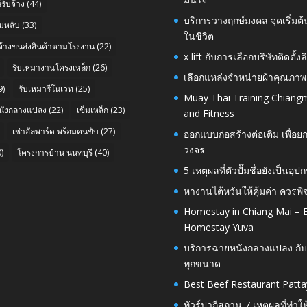
รับจ้าง
(44)
บริการวางฤกษ์มงคล จุดเริ่มต
่หลับ
(33)
ในชีวิต
บจ้างขนส่งสินค้าตามโรงงาน
(22)
x lift กับการเลือกบริษัทติดต
รับเหมางานโครงเหล็ก
(26)
เลือกแหล่งจำหน่ายผ้าคุณภาพ
9)
รับเหมารีโนเวท
(25)
Muay Thai Training Chiangm
นังกลางแปลง
(22)
เข็มเหล็ก
(23)
and Fitness
เช่าอัลพาร์ด พร้อมคนขับ
(27)
ออกแบบก่อสร้างต่อเติม เพื่
วงจร
)
โครงการบ้าน นนทบุรี
(40)
5 เหตุผลที่ตัวปั๊มชื่อยังเป็
หางานไต้หวันให้คุ้มค่า ควรพ
Homestay in Chiang Mai – E
Homestay Yuva
บริการฉายหนังกลางแปลง กับ
ทุกขนาด
Best Beef Restaurant Patta
ทัวร์ปากีสถาน 7 เหตุผลที่ทำใ