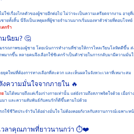
ใช่เรื่องไกลตัวของผู้ชายอีกต่อไป ไม่ว่าจะเป็นความเครียดจากงาน อายุที่เพ
นชายทั้งสิ้น นี่จึงเป็นเหตุผลที่ผู้ชายจำนวนมากเริ่มมองหาตัวช่วยที่ตอบโจทย
ิเดกร้า
วามนิยม? 🤔
นสมรรถภาพของผู้ชาย โดยเน้นการทำงานที่ช่วยให้การไหลเวียนโลหิตดีขึ้น ส
มากขึ้น หลายคนจึงเลือกใช้ซิเดกร้าเป็นตัวช่วยในการกลับมามีความมั่นใ
ชายยุคใหม่ที่ต้องการทางเลือกที่สะดวก และเห็นผลในจังหวะเวลาที่เหมาะสม
พลังความมั่นใจจากภายใน 🔥
าย
ไม่ได้หมายถึงแค่เรื่องร่างกายเท่านั้น แต่ยังรวมถึงสภาพจิตใจด้วย เมื่อร่
ับมา และความสัมพันธ์กับคนรักก็ดีขึ้นตามไปด้วย
รถใช้ชีวิตประจำวันได้อย่างมั่นใจ ไม่ต้องคอยกังวลกับสถานการณ์เฉพาะหน้
งเวลาคุณภาพที่ยาวนานกว่า ⏱️❤️