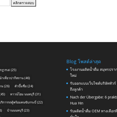
Blog โพสต์ล่าสุด
โรงงานผลิตน้ำดื่ม สมุทรปราก
ang mai
(25)
ใหม่
นำเที่ยวปากีสถาน
(46)
รับออกแบบเว็บไซต์บริษัททัวร
าน
(26)
ตัวปั๊มชื่อ
(24)
ถึงลูกค้า
(45)
ทาวน์โฮม นนทบุรี
(31)
Nach der Übergabe: 6 prakt
บริการรถตู้พร้อมคนขับกระบี่
(22)
Hua Hin
8)
บ้านนนทบุรี
(23)
รับผลิตน้ำดื่ม OEM ทางเลือกท
มั่นใจ