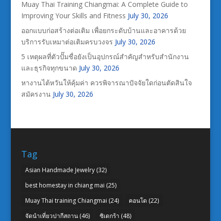
Muay Thai Training Chiangmai: A Complete Guide to
Improving Your Skills and Fitness
July 30, 2026
ออกแบบก่อสร้างต่อเติม เพื่อยกระดับบ้านและอาคารด้วย
บริการรับเหมาต่อเติมครบวงจร
July 30, 2026
5 เหตุผลที่ตัวปั๊มชื่อยังเป็นอุปกรณ์สำคัญสำหรับสำนักงาน
และธุรกิจทุกขนาด
July 30, 2026
หางานไต้หวันให้คุ้มค่า ควรพิจารณาปัจจัยใดก่อนตัดสินใจ
สมัครงาน
July 30, 2026
Tag
Asian Handmade Jewelry
(32)
best homestay in chiang mai
(25)
Muay Thai training Chiangmai
(24)
คอนโด
(22)
จัดนำเที่ยวปากีสถาน
(46)
ซิเดกร้า
(48)