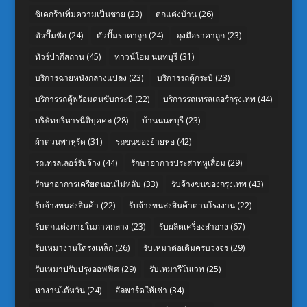
ซิเดกร้าเพิ่มความเป็นชาย
(23)
ตกแต่งบ้าน
(26)
ตัวปั๊มชื่อ
(24)
ตัวปั๊มราคาถูก
(24)
ถุงมือราคาถูก
(23)
ทัวร์ปากีสถาน
(45)
ทาวน์โฮม นนทบุรี
(31)
บริการฉายหนังกลางแปลง
(23)
บริการรถตู้กระบี่
(23)
บริการรถตู้พร้อมคนขับกระบี่
(22)
บริการรถเทรลเลอร์กรุงเทพ
(44)
บริษัทบริหารนิติบุคคล
(28)
บ้านนนทบุรี
(23)
ผ้าต่วนพาหุรัด
(31)
รถขนของย้ายหอ
(42)
รถเทรลเลอร์รับจ้าง
(44)
รักษาอาการประสาทหูเสื่อม
(29)
รักษาอาการเครียดนอนไม่หลับ
(33)
รับจ้างขนของกรุงเทพ
(43)
รับจ้างขนส่งสินค้า
(22)
รับจ้างขนส่งสินค้าตามโรงงาน
(22)
รับตกแต่งภายในภาคกลาง
(23)
รับผลิตเครื่องสำอาง
(67)
รับเหมางานโครงเหล็ก
(26)
รับเหมาต่อเติมครบวงจร
(29)
รับเหมาปรับปรุงออฟฟิศ
(29)
รับเหมารีโนเวท
(25)
หางานไต้หวัน
(24)
อัลพาร์ดให้เช่า
(34)