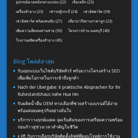
อุปกรณ์ฉายหนังกลางแปลง
(22)
เข็มเหล็ก
(23)
เครื่องสำอาง
(23)
เช่ารถตู้กระบี่
(24)
เช่าอัลพาร์ด
(39)
เช่าอัลพาร์ด พร้อมคนขับ
(27)
เที่ยวปากีสถานราคาถูก
(23)
เพิ่มความอึดทนท่านชาย
(30)
โครงการบ้าน นนทบุรี
(40)
โรงงานผลิตเครื่องสำอาง
(45)
Blog โพสต์ล่าสุด
รับออกแบบเว็บไซต์บริษัททัวร์ พร้อมวางโครงสร้าง SEO
เพื่อเพิ่มโอกาสในการเข้าถึงลูกค้า
Nach der Übergabe: 6 praktische Absprachen für Ihr
Ruhestandshaus nahe Hua Hin
รับผลิตน้ำดื่ม OEM ทางเลือกที่ช่วยสร้างแบรนด์ได้ง่าย
พร้อมต่อยอดธุรกิจอย่างมั่นใจ
บริการวางฤกษ์มงคล จุดเริ่มต้นของการเตรียมความพร้อม
ก่อนก้าวสู่ช่วงเวลาสำคัญในชีวิต
x lift กับการเลือกบริษัทติดตั้งลิฟท์ที่ตอบโจทย์การใช้งาน