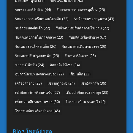
ผ้าต่วนพาหุรัด
(31)
รถขนของย้ายหอ
(42)
รถเทรลเลอร์รับจ้าง
(44)
รักษาอาการประสาทหูเสื่อม
(29)
รักษาอาการเครียดนอนไม่หลับ
(33)
รับจ้างขนของกรุงเทพ
(43)
รับจ้างขนส่งสินค้า
(22)
รับจ้างขนส่งสินค้าตามโรงงาน
(22)
รับตกแต่งภายในภาคกลาง
(23)
รับผลิตเครื่องสำอาง
(67)
รับเหมางานโครงเหล็ก
(26)
รับเหมาต่อเติมครบวงจร
(29)
รับเหมาปรับปรุงออฟฟิศ
(29)
รับเหมารีโนเวท
(25)
หางานไต้หวัน
(24)
อัลพาร์ดให้เช่า
(34)
อุปกรณ์ฉายหนังกลางแปลง
(22)
เข็มเหล็ก
(23)
เครื่องสำอาง
(23)
เช่ารถตู้กระบี่
(24)
เช่าอัลพาร์ด
(39)
เช่าอัลพาร์ด พร้อมคนขับ
(27)
เที่ยวปากีสถานราคาถูก
(23)
เพิ่มความอึดทนท่านชาย
(30)
โครงการบ้าน นนทบุรี
(40)
โรงงานผลิตเครื่องสำอาง
(45)
Blog โพสต์ล่าสุด