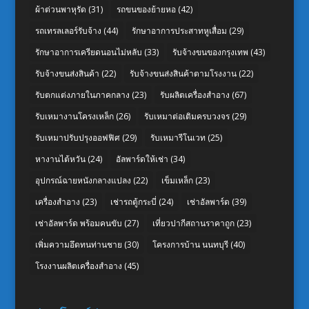
ผ้าต่วนพาหุรัด
(31)
รถขนของย้ายหอ
(42)
รถเทรลเลอร์รับจ้าง
(44)
รักษาอาการประสาทหูเสื่อม
(29)
รักษาอาการเครียดนอนไม่หลับ
(33)
รับจ้างขนของกรุงเทพ
(43)
รับจ้างขนส่งสินค้า
(22)
รับจ้างขนส่งสินค้าตามโรงงาน
(22)
รับตกแต่งภายในภาคกลาง
(23)
รับผลิตเครื่องสำอาง
(67)
รับเหมางานโครงเหล็ก
(26)
รับเหมาต่อเติมครบวงจร
(29)
รับเหมาปรับปรุงออฟฟิศ
(29)
รับเหมารีโนเวท
(25)
หางานไต้หวัน
(24)
อัลพาร์ดให้เช่า
(34)
อุปกรณ์ฉายหนังกลางแปลง
(22)
เข็มเหล็ก
(23)
เครื่องสำอาง
(23)
เช่ารถตู้กระบี่
(24)
เช่าอัลพาร์ด
(39)
เช่าอัลพาร์ด พร้อมคนขับ
(27)
เที่ยวปากีสถานราคาถูก
(23)
เพิ่มความอึดทนท่านชาย
(30)
โครงการบ้าน นนทบุรี
(40)
โรงงานผลิตเครื่องสำอาง
(45)