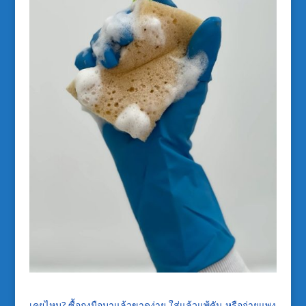
เคยไหม? ซื้อถุงมือมาแล้วขาดง่าย ใส่แล้วแพ้คัน หรือจ่ายแพง