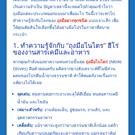
เกินความจำเป็น ปัญหาเหล่านี้จะหมดไปถ้าคุณเข้าใจว่า
ถุงมือแต่ละประเภทออกแบบมาเพื่ออะไร วันนี้เราจะพาไป
ทำความรู้จักกับโลกของ
ถุงมือยางทุกชนิด
แบบเจาะลึก เพื่อ
ให้คุณตัดสินใจเลือกซื้อได้อย่างมือโปรในราคาที่สบาย
กระเป๋า
1. ทำความรู้จักกับ “ถุงมือไนไตร” ฮีโร่
ของงานสารเคมีและอาหาร
หากคุณกำลังมองหาความทนทานขั้นสุด
ถุงมือไนไตร
(Nitrile
Gloves) คือคำตอบครับ ผลิตจากยางสังเคราะห์ที่ไม่มีส่วน
ผสมของโปรตีนน้ำยางธรรมชาติ ทำให้หมดกังวลเรื่องการ
แพ้ยางไปได้เลย
จุดเด่น:
ทนทานต่อการเจาะทะลุได้ดีเยี่ยม ทนต่อสารเคมี
น้ำมัน และไขมัน
เหมาะสำหรับ:
งานห้องแล็บ, อู่ซ่อมรถ, งานสัก, และ
อุตสาหกรรมอาหาร
เคล็ดลับ:
แม้ราคาจะสูงกว่ายางธรรมชาติเล็กน้อย แต่ถ้า
เทียบกับความปลอดภัยและความทนทาน บอกเลยว่าคุ้ม!