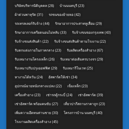
บริษัทบริหารนิติบุคคล
(28)
บ้านนนทบุรี
(23)
ผ้าต่วนพาหุรัด
(31)
รถขนของย้ายหอ
(42)
รถเทรลเลอร์รับจ้าง
(44)
รักษาอาการประสาทหูเสื่อม
(29)
รักษาอาการเครียดนอนไม่หลับ
(33)
รับจ้างขนของกรุงเทพ
(43)
รับจ้างขนส่งสินค้า
(22)
รับจ้างขนส่งสินค้าตามโรงงาน
(22)
รับตกแต่งภายในภาคกลาง
(23)
รับผลิตเครื่องสำอาง
(67)
รับเหมางานโครงเหล็ก
(26)
รับเหมาต่อเติมครบวงจร
(29)
รับเหมาปรับปรุงออฟฟิศ
(29)
รับเหมารีโนเวท
(25)
หางานไต้หวัน
(24)
อัลพาร์ดให้เช่า
(34)
อุปกรณ์ฉายหนังกลางแปลง
(22)
เข็มเหล็ก
(23)
เครื่องสำอาง
(23)
เช่ารถตู้กระบี่
(24)
เช่าอัลพาร์ด
(39)
เช่าอัลพาร์ด พร้อมคนขับ
(27)
เที่ยวปากีสถานราคาถูก
(23)
เพิ่มความอึดทนท่านชาย
(30)
โครงการบ้าน นนทบุรี
(40)
โรงงานผลิตเครื่องสำอาง
(45)