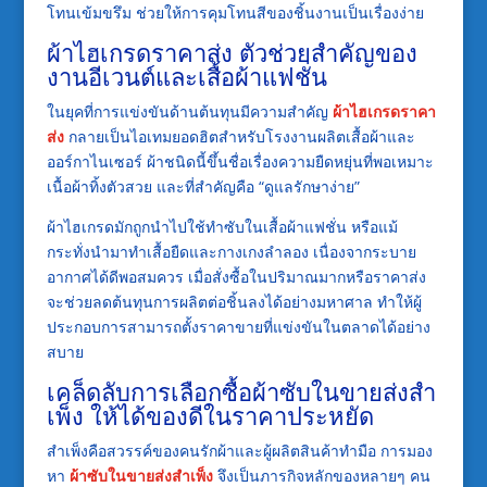
โทนเข้มขรึม ช่วยให้การคุมโทนสีของชิ้นงานเป็นเรื่องง่าย
ผ้าไฮเกรดราคาส่ง ตัวช่วยสำคัญของ
งานอีเวนต์และเสื้อผ้าแฟชั่น
ในยุคที่การแข่งขันด้านต้นทุนมีความสำคัญ
ผ้าไฮเกรดราคา
ส่ง
กลายเป็นไอเทมยอดฮิตสำหรับโรงงานผลิตเสื้อผ้าและ
ออร์กาไนเซอร์ ผ้าชนิดนี้ขึ้นชื่อเรื่องความยืดหยุ่นที่พอเหมาะ
เนื้อผ้าทิ้งตัวสวย และที่สำคัญคือ “ดูแลรักษาง่าย”
ผ้าไฮเกรดมักถูกนำไปใช้ทำซับในเสื้อผ้าแฟชั่น หรือแม้
กระทั่งนำมาทำเสื้อยืดและกางเกงลำลอง เนื่องจากระบาย
อากาศได้ดีพอสมควร เมื่อสั่งซื้อในปริมาณมากหรือราคาส่ง
จะช่วยลดต้นทุนการผลิตต่อชิ้นลงได้อย่างมหาศาล ทำให้ผู้
ประกอบการสามารถตั้งราคาขายที่แข่งขันในตลาดได้อย่าง
สบาย
เคล็ดลับการเลือกซื้อผ้าซับในขายส่งสำ
เพ็ง ให้ได้ของดีในราคาประหยัด
สำเพ็งคือสวรรค์ของคนรักผ้าและผู้ผลิตสินค้าทำมือ การมอง
หา
ผ้าซับในขายส่งสำเพ็ง
จึงเป็นภารกิจหลักของหลายๆ คน