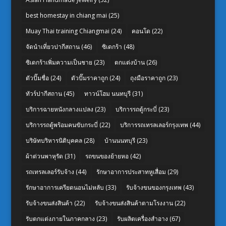
best homestay in chiang mai
(25)
Muay Thai training Chiangmai
(24)
คอนโด
(22)
จัดนำเที่ยวปากีสถาน
(46)
ซิเดกร้า
(48)
ซิเดกร้าเพิ่มความเป็นชาย
(23)
ตกแต่งบ้าน
(26)
ตัวปั๊มชื่อ
(24)
ตัวปั๊มราคาถูก
(24)
ถุงมือราคาถูก
(23)
ทัวร์ปากีสถาน
(45)
ทาวน์โฮม นนทบุรี
(31)
บริการฉายหนังกลางแปลง
(23)
บริการรถตู้กระบี่
(23)
บริการรถตู้พร้อมคนขับกระบี่
(22)
บริการรถเทรลเลอร์กรุงเทพ
(44)
บริษัทบริหารนิติบุคคล
(28)
บ้านนนทบุรี
(23)
ผ้าต่วนพาหุรัด
(31)
รถขนของย้ายหอ
(42)
รถเทรลเลอร์รับจ้าง
(44)
รักษาอาการประสาทหูเสื่อม
(29)
รักษาอาการเครียดนอนไม่หลับ
(33)
รับจ้างขนของกรุงเทพ
(43)
รับจ้างขนส่งสินค้า
(22)
รับจ้างขนส่งสินค้าตามโรงงาน
(22)
รับตกแต่งภายในภาคกลาง
(23)
รับผลิตเครื่องสำอาง
(67)