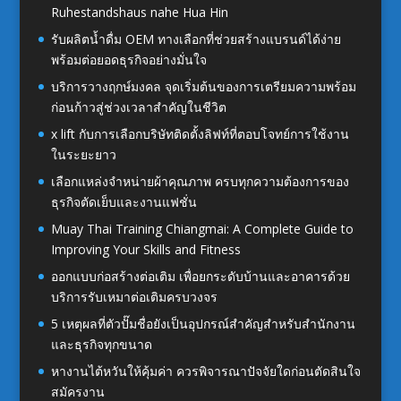
Ruhestandshaus nahe Hua Hin
รับผลิตน้ำดื่ม OEM ทางเลือกที่ช่วยสร้างแบรนด์ได้ง่าย
พร้อมต่อยอดธุรกิจอย่างมั่นใจ
บริการวางฤกษ์มงคล จุดเริ่มต้นของการเตรียมความพร้อม
ก่อนก้าวสู่ช่วงเวลาสำคัญในชีวิต
x lift กับการเลือกบริษัทติดตั้งลิฟท์ที่ตอบโจทย์การใช้งาน
ในระยะยาว
เลือกแหล่งจำหน่ายผ้าคุณภาพ ครบทุกความต้องการของ
ธุรกิจตัดเย็บและงานแฟชั่น
Muay Thai Training Chiangmai: A Complete Guide to
Improving Your Skills and Fitness
ออกแบบก่อสร้างต่อเติม เพื่อยกระดับบ้านและอาคารด้วย
บริการรับเหมาต่อเติมครบวงจร
5 เหตุผลที่ตัวปั๊มชื่อยังเป็นอุปกรณ์สำคัญสำหรับสำนักงาน
และธุรกิจทุกขนาด
หางานไต้หวันให้คุ้มค่า ควรพิจารณาปัจจัยใดก่อนตัดสินใจ
สมัครงาน