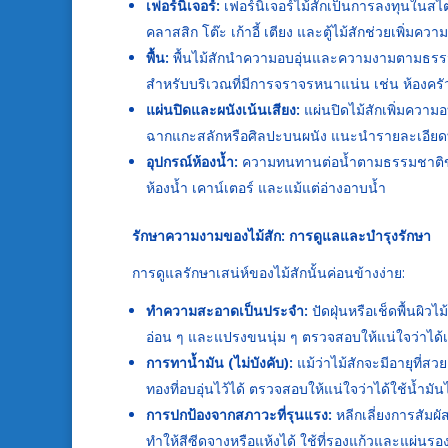
เฟอร์นิเจอร์:
เฟอร์นิเจอร์ไม้สักเป็นการลงทุนในสไตล
คลาสสิก โต๊ะ เก้าอี้ เตียง และตู้ไม้สักช่วยเพิ่มควา
พื้น:
พื้นไม้สักนำความอบอุ่นและความงามตามธรรม
สำหรับบริเวณที่มีการจราจรหนาแน่น เช่น ห้องครั
แผ่นปิดและผนังเน้นเสียง:
แผ่นปิดไม้สักเพิ่มความอบ
ฉากแกะสลักหรือศิลปะบนผนัง แนะนำรายละเอียดที
อุปกรณ์ห้องน้ำ:
ความทนทานต่อน้ำตามธรรมชาติของไม
ห้องน้ำ เคาน์เตอร์ และแม้แต่อ่างอาบน้ำ
รักษาความงามของไม้สัก: การดูแลและบำรุงรักษา
การดูแลรักษาเสน่ห์ของไม้สักนั้นค่อนข้างง่าย:
ทำความสะอาดเป็นประจำ:
ปัดฝุ่นหรือเช็ดพื้นผิวไ
อ่อน ๆ และแปรงขนนุ่ม ๆ ตรวจสอบให้แน่ใจว่าได้เ
การทาน้ำมัน (ไม่บังคับ):
แม้ว่าไม้สักจะมีอายุที่ส
ทองที่อบอุ่นไว้ได้ ตรวจสอบให้แน่ใจว่าได้ใช้น้ำ
การปกป้องจากสภาวะที่รุนแรง:
หลีกเลี่ยงการสัมผ
ทำให้สีซีดจางหรือแห้งได้ ใช้ที่รองแก้วและแผ่นร