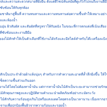
์และความสะดวกสบายที่ยั่งยืน ตั้งแต่ดีไซน์ทันสมัยที่ดูเก๋ไก๋ไปจนถึงงานฝีม
มซับซ้อนให้กับทุกห้อง
ชาติมาสู่พื้นที่ ความทนทานและความทนทานต่อความชื้นทำให้เหมาะอย่างย
วและห้องน้ำ
อุ่น ผิวสัมผัส และสัมผัสที่หรูหราให้กับผนัง ในขณะที่การตกแต่งที่เน้นเสียง
่ซับซ้อนและงานฝีมือ
้สักทำให้เป็นตัวเลือกที่ใช้งานได้จริงและมีสไตล์สำหรับโต๊ะเครื่องแป้ง
ม้สักเป็นประจำด้วยผ้าแห้งนุ่มๆ สำหรับการทำความสะอาดที่ล้ำลึกยิ่งขึ้น ให้ใช้
ช็ดความชื้นส่วนเกินออก
วยงามได้โดยไม่ต้องทาน้ำมัน แต่การทาน้ำมันไม้สักเป็นระยะสามารถช่วยรักษ
มันไม้สักคุณภาพสูงและปฏิบัติตามคำแนะนำผลิตภัณฑ์อย่างระมัดระวัง
ัสไม้สักกับความร้อนสูงเกินไปหรือแสงแดดโดยตรงเป็นเวลานาน เนื่องจากอ
องจานเพื่อปกป้องพื้นผิวจากความร้อนและรอยน้ำ