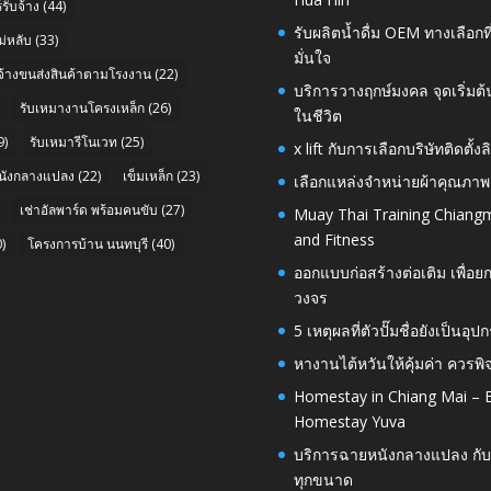
รับจ้าง
(44)
รับผลิตน้ำดื่ม OEM ทางเลือกท
่หลับ
(33)
มั่นใจ
บจ้างขนส่งสินค้าตามโรงงาน
(22)
บริการวางฤกษ์มงคล จุดเริ่มต
รับเหมางานโครงเหล็ก
(26)
ในชีวิต
9)
รับเหมารีโนเวท
(25)
x lift กับการเลือกบริษัทติดต
นังกลางแปลง
(22)
เข็มเหล็ก
(23)
เลือกแหล่งจำหน่ายผ้าคุณภาพ
เช่าอัลพาร์ด พร้อมคนขับ
(27)
Muay Thai Training Chiangm
and Fitness
)
โครงการบ้าน นนทบุรี
(40)
ออกแบบก่อสร้างต่อเติม เพื่
วงจร
5 เหตุผลที่ตัวปั๊มชื่อยังเป็
หางานไต้หวันให้คุ้มค่า ควรพ
Homestay in Chiang Mai – E
Homestay Yuva
บริการฉายหนังกลางแปลง กับ
ทุกขนาด