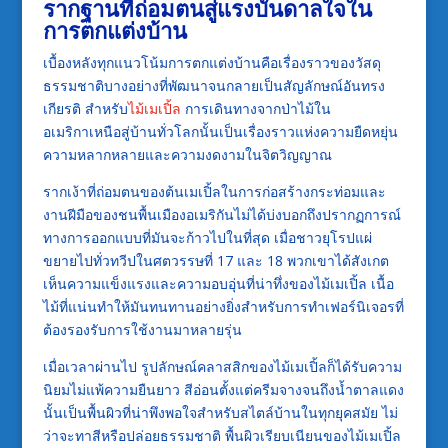
รากฐานที่ถ่อมตนสู่แรงบันดาลใจใน
การตกแต่งบ้าน
เบื้องหลังทุกแนวโน้มการตกแต่งบ้านคือเรื่องราวของวัสดุ
ธรรมชาติบางอย่างที่พัฒนาจนกลายเป็นสัญลักษณ์อันทรง
เกียรติ สำหรับ
ไม้เมเปิ้ล
การเดินทางจากป่าไม้ใน
อเมริกาเหนือสู่บ้านทั่วโลกนั้นเป็นเรื่องราวแห่งความยืดหยุ่น
ความหลากหลายและความงดงามในจิตวิญญาณ
รากเง้าที่ถ่อมตนของต้นเมเปิ้ลในการก่อสร้างกระท่อมและ
งานฝีมือของชนพื้นเมืองอเมริกันไม่ได้บ่งบอกถึงปรากฏการณ์
ทางการออกแบบที่มันจะก้าวไปในที่สุด เมื่อชาวยุโรปแผ่
ขยายไปทั่วทวีปในศตวรรษที่ 17 และ 18 พวกเขาได้สังเกต
เห็นความแข็งแรงและความอบอุ่นที่น่าทึ่งของไม้เมเปิ้ล เนื้อ
ไม้ที่แน่นทำให้มันทนทานอย่างยิ่งสำหรับการทำเฟอร์นิเจอรที่
ต้องรองรับการใช้งานมาหลายรุ่น
เมื่อเวลาผ่านไป รูปลักษณ์คลาสสิกของไม้เมเปิ้ลก็ได้รับความ
นิยมไม่แพ้ความยืนยาว สีอ่อนตั้งแต่ครีมจางจนถึงน้ำตาลแดง
นั้นเป็นพื้นผิวที่น่าพึงพอใจสำหรับสไตล์บ้านในทุกยุคสมัย ไม่
ว่าจะทาสีหรือปล่อยธรรมชาติ พื้นผิวเรียบเนียนของไม้เมเปิ้ล