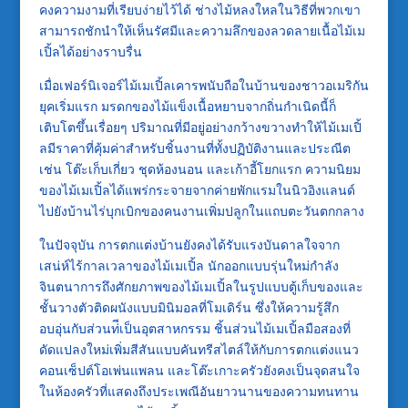
คงความงามที่เรียบง่ายไว้ได้ ช่างไม้หลงใหลในวิธีที่พวกเขา
สามารถชักนำให้เห็นรัศมีและความลึกของลวดลายเนื้อไม้เม
เปิ้ลได้อย่างราบรื่น
เมื่อเฟอร์นิเจอร์ไม้เมเปิ้ลเคารพนับถือในบ้านของชาวอเมริกัน
ยุคเริ่มแรก มรดกของไม้แข็งเนื้อหยาบจากถิ่นกำเนิดนี้ก็
เติบโตขึ้นเรื่อยๆ ปริมาณที่มีอยู่อย่างกว้างขวางทำให้ไม้เมเปิ้
ลมีราคาที่คุ้มค่าสำหรับชิ้นงานที่ทั้งปฏิบัติงานและประณีต
เช่น โต๊ะเก็บเกี่ยว ชุดห้องนอน และเก้าอี้โยกแรก ความนิยม
ของไม้เมเปิ้ลได้แพร่กระจายจากค่ายพักแรมในนิวอิงแลนด์
ไปยังบ้านไร่บุกเบิกของคนงานเพิ่มปลูกในแถบตะวันตกกลาง
ในปัจจุบัน การตกแต่งบ้านยังคงได้รับแรงบันดาลใจจาก
เสน่ห์ไร้กาลเวลาของไม้เมเปิ้ล นักออกแบบรุ่นใหม่กำลัง
จินตนาการถึงศักยภาพของไม้เมเปิ้ลในรูปแบบตู้เก็บของและ
ชั้นวางตัวติดผนังแบบมินิมอลที่โมเดิร์น ซึ่งให้ความรู้สึก
อบอุ่นกับส่วนท่ีเป็นอุตสาหกรรม ชิ้นส่วนไม้เมเปิ้ลมือสองที่
ดัดแปลงใหม่เพิ่มสีสันแบบคันทรีสไตล์ให้กับการตกแต่งแนว
คอนเซ็ปต์โอเพ่นแพลน และโต๊ะเกาะครัวยังคงเป็นจุดสนใจ
ในห้องครัวที่แสดงถึงประเพณีอันยาวนานของความทนทาน