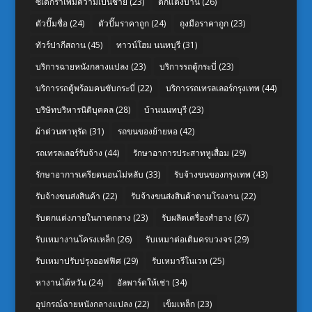
ซิเดกร้าเพิ่มความเป็นชาย
(23)
ตกแต่งบ้าน
(26)
ตัวปั๊มชื่อ
(24)
ตัวปั๊มราคาถูก
(24)
ถุงมือราคาถูก
(23)
ทัวร์ปากีสถาน
(45)
ทาวน์โฮม นนทบุรี
(31)
บริการฉายหนังกลางแปลง
(23)
บริการรถตู้กระบี่
(23)
บริการรถตู้พร้อมคนขับกระบี่
(22)
บริการรถเทรลเลอร์กรุงเทพ
(44)
บริษัทบริหารนิติบุคคล
(28)
บ้านนนทบุรี
(23)
ผ้าต่วนพาหุรัด
(31)
รถขนของย้ายหอ
(42)
รถเทรลเลอร์รับจ้าง
(44)
รักษาอาการประสาทหูเสื่อม
(29)
รักษาอาการเครียดนอนไม่หลับ
(33)
รับจ้างขนของกรุงเทพ
(43)
รับจ้างขนส่งสินค้า
(22)
รับจ้างขนส่งสินค้าตามโรงงาน
(22)
รับตกแต่งภายในภาคกลาง
(23)
รับผลิตเครื่องสำอาง
(67)
รับเหมางานโครงเหล็ก
(26)
รับเหมาต่อเติมครบวงจร
(29)
รับเหมาปรับปรุงออฟฟิศ
(29)
รับเหมารีโนเวท
(25)
หางานไต้หวัน
(24)
อัลพาร์ดให้เช่า
(34)
อุปกรณ์ฉายหนังกลางแปลง
(22)
เข็มเหล็ก
(23)