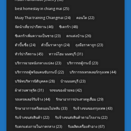
best homestay in chiang mai
(25)
Muay Thai training Chiangmai
(24)
คอนโด
(22)
จัดนำเที่ยวปากีสถาน
(46)
ซิเดกร้า
(48)
ซิเดกร้าเพิ่มความเป็นชาย
(23)
ตกแต่งบ้าน
(26)
ตัวปั๊มชื่อ
(24)
ตัวปั๊มราคาถูก
(24)
ถุงมือราคาถูก
(23)
ทัวร์ปากีสถาน
(45)
ทาวน์โฮม นนทบุรี
(31)
บริการฉายหนังกลางแปลง
(23)
บริการรถตู้กระบี่
(23)
บริการรถตู้พร้อมคนขับกระบี่
(22)
บริการรถเทรลเลอร์กรุงเทพ
(44)
บริษัทบริหารนิติบุคคล
(28)
บ้านนนทบุรี
(23)
ผ้าต่วนพาหุรัด
(31)
รถขนของย้ายหอ
(42)
รถเทรลเลอร์รับจ้าง
(44)
รักษาอาการประสาทหูเสื่อม
(29)
รักษาอาการเครียดนอนไม่หลับ
(33)
รับจ้างขนของกรุงเทพ
(43)
รับจ้างขนส่งสินค้า
(22)
รับจ้างขนส่งสินค้าตามโรงงาน
(22)
รับตกแต่งภายในภาคกลาง
(23)
รับผลิตเครื่องสำอาง
(67)