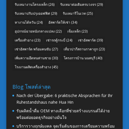
รับเหมางานโครงเหล็ก
(26)
รับเหมาต่อเติมครบวงจร
(29)
รับเหมาปรับปรุงออฟฟิศ
(29)
รับเหมารีโนเวท
(25)
หางานไต้หวัน
(24)
อัลพาร์ดให้เช่า
(34)
อุปกรณ์ฉายหนังกลางแปลง
(22)
เข็มเหล็ก
(23)
เครื่องสำอาง
(23)
เช่ารถตู้กระบี่
(24)
เช่าอัลพาร์ด
(39)
เช่าอัลพาร์ด พร้อมคนขับ
(27)
เที่ยวปากีสถานราคาถูก
(23)
เพิ่มความอึดทนท่านชาย
(30)
โครงการบ้าน นนทบุรี
(40)
โรงงานผลิตเครื่องสำอาง
(45)
Blog โพสต์ล่าสุด
Nach der Übergabe: 6 praktische Absprachen für Ihr
Ruhestandshaus nahe Hua Hin
รับผลิตน้ำดื่ม OEM ทางเลือกที่ช่วยสร้างแบรนด์ได้ง่าย
พร้อมต่อยอดธุรกิจอย่างมั่นใจ
บริการวางฤกษ์มงคล จุดเริ่มต้นของการเตรียมความพร้อม