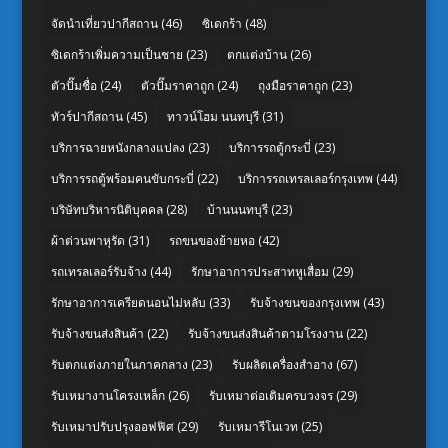
จัดนำเที่ยวปากีสถาน
(46)
ซิเดกร้า
(48)
ซิเดกร้าเพิ่มความเป็นชาย
(23)
ตกแต่งบ้าน
(26)
ตัวปั๊มชื่อ
(24)
ตัวปั๊มราคาถูก
(24)
ถุงมือราคาถูก
(23)
ทัวร์ปากีสถาน
(45)
ทาวน์โฮม นนทบุรี
(31)
บริการฉายหนังกลางแปลง
(23)
บริการรถตู้กระบี่
(23)
บริการรถตู้พร้อมคนขับกระบี่
(22)
บริการรถเทรลเลอร์กรุงเทพ
(44)
บริษัทบริหารนิติบุคคล
(28)
บ้านนนทบุรี
(23)
ผ้าต่วนพาหุรัด
(31)
รถขนของย้ายหอ
(42)
รถเทรลเลอร์รับจ้าง
(44)
รักษาอาการประสาทหูเสื่อม
(29)
รักษาอาการเครียดนอนไม่หลับ
(33)
รับจ้างขนของกรุงเทพ
(43)
รับจ้างขนส่งสินค้า
(22)
รับจ้างขนส่งสินค้าตามโรงงาน
(22)
รับตกแต่งภายในภาคกลาง
(23)
รับผลิตเครื่องสำอาง
(67)
รับเหมางานโครงเหล็ก
(26)
รับเหมาต่อเติมครบวงจร
(29)
รับเหมาปรับปรุงออฟฟิศ
(29)
รับเหมารีโนเวท
(25)