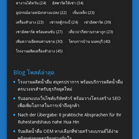
หางานไต้หวัน
(24)
อัลพาร์ดให้เช่า
(34)
อุปกรณ์ฉายหนังกลางแปลง
(22)
เข็มเหล็ก
(23)
เครื่องสำอาง
(23)
เช่ารถตู้กระบี่
(24)
เช่าอัลพาร์ด
(39)
เช่าอัลพาร์ด พร้อมคนขับ
(27)
เที่ยวปากีสถานราคาถูก
(23)
เพิ่มความอึดทนท่านชาย
(30)
โครงการบ้าน นนทบุรี
(40)
โรงงานผลิตเครื่องสำอาง
(45)
Blog โพสต์ล่าสุด
โรงงานผลิตน้ำดื่ม สมุทรปราการ พร้อมบริการผลิตน้ำดื่ม
ครบวงจรสำหรับธุรกิจยุคใหม่
รับออกแบบเว็บไซต์บริษัททัวร์ พร้อมวางโครงสร้าง SEO
เพื่อเพิ่มโอกาสในการเข้าถึงลูกค้า
Nach der Übergabe: 6 praktische Absprachen für Ihr
Ruhestandshaus nahe Hua Hin
รับผลิตน้ำดื่ม OEM ทางเลือกที่ช่วยสร้างแบรนด์ได้ง่าย
พร้อมต่อยอดธุรกิจอย่างมั่นใจ