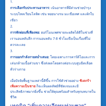
การเลือกรับประทานอาหาร:
เน้นอาหารที่มีส่วนช่วยบำรุง
ระบบไหลเวียนโลหิต เช่น หอยนางรม มะเขือเทศ และผักใบ
เขียว
การพักผ่อนที่เพียงพอ:
ฮอร์โมนเพศชายจะผลิตได้ดีในช่วงที่
เรานอนหลับลึก การนอนหลับ 7-8 ชั่วโมงจึงเป็นเรื่องที่ไม่
ควรละเลย
การออกกำลังกายสม่ำเสมอ:
โดยเฉพาะการคาร์ดิโอและการ
เล่นกล้ามเนื้อส่วนขา ซึ่งส่งผลโดยตรงต่อระบบสูบฉีดเลือด
ทั่วร่างกาย
เมื่อปัจจัยพื้นฐานเหล่านี้ดีขึ้น การใช้ตัวช่วยอย่าง
ซิเดกร้า
เพิ่มความเป็นชาย
ก็จะเห็นผลลัพธ์ที่ชัดเจนและมี
ประสิทธิภาพมากยิ่งขึ้น ช่วยให้คุณพร้อมสำหรับทุกบทบาทใน
ชีวิต
เทคนิค “เพิ่มความอึดทนท่านชาย”