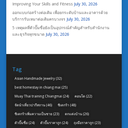
Improving Your Skills and Fitness
July 30, 2026
ออกแบบก่อสร้างต่อเติม เพื่อยกระดับบ้านและอาคารด้วย
บริการรับเหมาต่อเติมครบวงจร
July 30, 2026
5 เหตุผลที่ตัวปั๊มชื่อยังเป็นอุปกรณ์สำคัญสำหรับสำนักงาน
และธุรกิจทุกขนาด
July 30, 2026
Tag
Asian Handmade Jewelry
(32)
best homestay in chiang mai
(25)
Muay Thai training Chiangmai
(24)
คอนโด
(22)
จัดนำเที่ยวปากีสถาน
(46)
ซิเดกร้า
(48)
ซิเดกร้าเพิ่มความเป็นชาย
(23)
ตกแต่งบ้าน
(26)
ตัวปั๊มชื่อ
(24)
ตัวปั๊มราคาถูก
(24)
ถุงมือราคาถูก
(23)