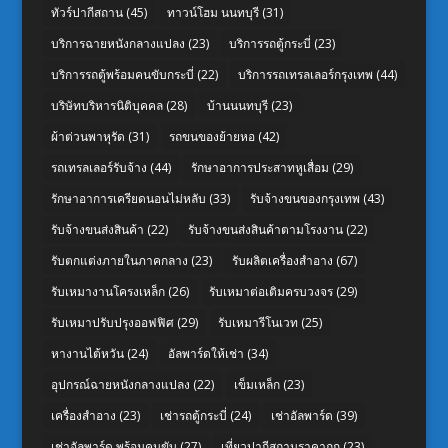
ทัวร์ปากีสถาน
(45)
ทาวน์โฮม นนทบุรี
(31)
บริการฉายหนังกลางแปลง
(23)
บริการรถตู้กระบี่
(23)
บริการรถตู้พร้อมคนขับกระบี่
(22)
บริการรถเทรลเลอร์กรุงเทพ
(44)
บริษัทบริหารนิติบุคคล
(28)
บ้านนนทบุรี
(23)
ผ้าต่วนพาหุรัด
(31)
รถขนของย้ายหอ
(42)
รถเทรลเลอร์รับจ้าง
(44)
รักษาอาการประสาทหูเสื่อม
(29)
รักษาอาการเครียดนอนไม่หลับ
(33)
รับจ้างขนของกรุงเทพ
(43)
รับจ้างขนส่งสินค้า
(22)
รับจ้างขนส่งสินค้าตามโรงงาน
(22)
รับตกแต่งภายในภาคกลาง
(23)
รับผลิตเครื่องสำอาง
(67)
รับเหมางานโครงเหล็ก
(26)
รับเหมาต่อเติมครบวงจร
(29)
รับเหมาปรับปรุงออฟฟิศ
(29)
รับเหมารีโนเวท
(25)
หางานไต้หวัน
(24)
อัลพาร์ดให้เช่า
(34)
อุปกรณ์ฉายหนังกลางแปลง
(22)
เข็มเหล็ก
(23)
เครื่องสำอาง
(23)
เช่ารถตู้กระบี่
(24)
เช่าอัลพาร์ด
(39)
เช่าอัลพาร์ด พร้อมคนขับ
(27)
เที่ยวปากีสถานราคาถูก
(23)