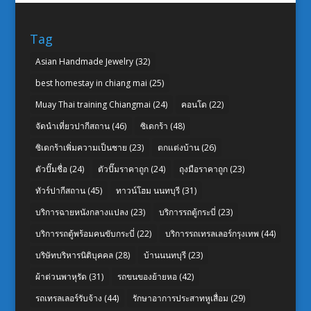
Tag
Asian Handmade Jewelry
(32)
best homestay in chiang mai
(25)
Muay Thai training Chiangmai
(24)
คอนโด
(22)
จัดนำเที่ยวปากีสถาน
(46)
ซิเดกร้า
(48)
ซิเดกร้าเพิ่มความเป็นชาย
(23)
ตกแต่งบ้าน
(26)
ตัวปั๊มชื่อ
(24)
ตัวปั๊มราคาถูก
(24)
ถุงมือราคาถูก
(23)
ทัวร์ปากีสถาน
(45)
ทาวน์โฮม นนทบุรี
(31)
บริการฉายหนังกลางแปลง
(23)
บริการรถตู้กระบี่
(23)
บริการรถตู้พร้อมคนขับกระบี่
(22)
บริการรถเทรลเลอร์กรุงเทพ
(44)
บริษัทบริหารนิติบุคคล
(28)
บ้านนนทบุรี
(23)
ผ้าต่วนพาหุรัด
(31)
รถขนของย้ายหอ
(42)
รถเทรลเลอร์รับจ้าง
(44)
รักษาอาการประสาทหูเสื่อม
(29)