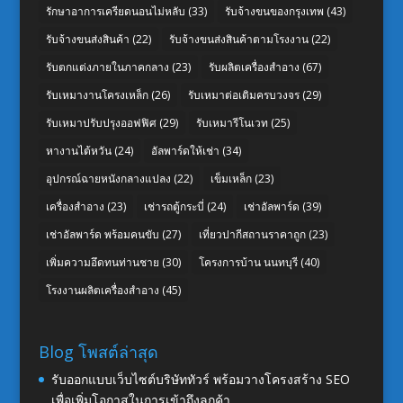
รักษาอาการเครียดนอนไม่หลับ
(33)
รับจ้างขนของกรุงเทพ
(43)
รับจ้างขนส่งสินค้า
(22)
รับจ้างขนส่งสินค้าตามโรงงาน
(22)
รับตกแต่งภายในภาคกลาง
(23)
รับผลิตเครื่องสำอาง
(67)
รับเหมางานโครงเหล็ก
(26)
รับเหมาต่อเติมครบวงจร
(29)
รับเหมาปรับปรุงออฟฟิศ
(29)
รับเหมารีโนเวท
(25)
หางานไต้หวัน
(24)
อัลพาร์ดให้เช่า
(34)
อุปกรณ์ฉายหนังกลางแปลง
(22)
เข็มเหล็ก
(23)
เครื่องสำอาง
(23)
เช่ารถตู้กระบี่
(24)
เช่าอัลพาร์ด
(39)
เช่าอัลพาร์ด พร้อมคนขับ
(27)
เที่ยวปากีสถานราคาถูก
(23)
เพิ่มความอึดทนท่านชาย
(30)
โครงการบ้าน นนทบุรี
(40)
โรงงานผลิตเครื่องสำอาง
(45)
Blog โพสต์ล่าสุด
รับออกแบบเว็บไซต์บริษัททัวร์ พร้อมวางโครงสร้าง SEO
เพื่อเพิ่มโอกาสในการเข้าถึงลูกค้า