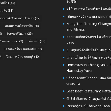
ในชีวิต
รับจ้าง
(44)
x lift กับการเลือกบริษัทติดต
่หลับ
(33)
เลือกแหล่งจำหน่ายผ้าคุณภาพ
บจ้างขนส่งสินค้าตามโรงงาน
(22)
Muay Thai Training Chiangm
รับเหมางานโครงเหล็ก
(26)
and Fitness
9)
รับเหมารีโนเวท
(25)
ออกแบบก่อสร้างต่อเติม เพื่
นังกลางแปลง
(22)
เข็มเหล็ก
(23)
วงจร
เช่าอัลพาร์ด พร้อมคนขับ
(27)
5 เหตุผลที่ตัวปั๊มชื่อยังเป็
)
โครงการบ้าน นนทบุรี
(40)
หางานไต้หวันให้คุ้มค่า ควรพ
Homestay in Chiang Mai – E
Homestay Yuva
บริการฉายหนังกลางแปลง กับ
ทุกขนาด
Best Beef Restaurant Patta
ทัวร์ปากีสถาน 7 เหตุผลที่ทำใ
เช่ารถตู้กระบี่ เดินทางสะดว