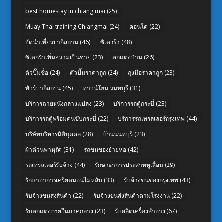
best homestay in chiang mai
(25)
Muay Thai training Chiangmai
(24)
คอนโด
(22)
จัดนำเที่ยวปากีสถาน
(46)
ซิเดกร้า
(48)
ซิเดกร้าเพิ่มความเป็นชาย
(23)
ตกแต่งบ้าน
(26)
ตัวปั๊มชื่อ
(24)
ตัวปั๊มราคาถูก
(24)
ถุงมือราคาถูก
(23)
ทัวร์ปากีสถาน
(45)
ทาวน์โฮม นนทบุรี
(31)
บริการฉายหนังกลางแปลง
(23)
บริการรถตู้กระบี่
(23)
บริการรถตู้พร้อมคนขับกระบี่
(22)
บริการรถเทรลเลอร์กรุงเทพ
(44)
บริษัทบริหารนิติบุคคล
(28)
บ้านนนทบุรี
(23)
ผ้าต่วนพาหุรัด
(31)
รถขนของย้ายหอ
(42)
รถเทรลเลอร์รับจ้าง
(44)
รักษาอาการประสาทหูเสื่อม
(29)
รักษาอาการเครียดนอนไม่หลับ
(33)
รับจ้างขนของกรุงเทพ
(43)
รับจ้างขนส่งสินค้า
(22)
รับจ้างขนส่งสินค้าตามโรงงาน
(22)
รับตกแต่งภายในภาคกลาง
(23)
รับผลิตเครื่องสำอาง
(67)