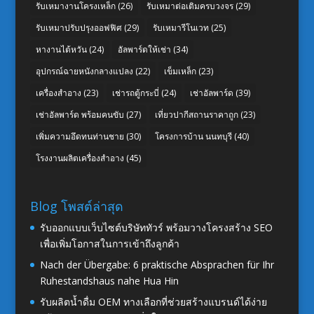
รับเหมางานโครงเหล็ก
(26)
รับเหมาต่อเติมครบวงจร
(29)
รับเหมาปรับปรุงออฟฟิศ
(29)
รับเหมารีโนเวท
(25)
หางานไต้หวัน
(24)
อัลพาร์ดให้เช่า
(34)
อุปกรณ์ฉายหนังกลางแปลง
(22)
เข็มเหล็ก
(23)
เครื่องสำอาง
(23)
เช่ารถตู้กระบี่
(24)
เช่าอัลพาร์ด
(39)
เช่าอัลพาร์ด พร้อมคนขับ
(27)
เที่ยวปากีสถานราคาถูก
(23)
เพิ่มความอึดทนท่านชาย
(30)
โครงการบ้าน นนทบุรี
(40)
โรงงานผลิตเครื่องสำอาง
(45)
Blog โพสต์ล่าสุด
รับออกแบบเว็บไซต์บริษัททัวร์ พร้อมวางโครงสร้าง SEO
เพื่อเพิ่มโอกาสในการเข้าถึงลูกค้า
Nach der Übergabe: 6 praktische Absprachen für Ihr
Ruhestandshaus nahe Hua Hin
รับผลิตน้ำดื่ม OEM ทางเลือกที่ช่วยสร้างแบรนด์ได้ง่าย