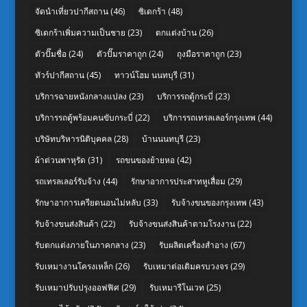
จัดนำเที่ยวปากีสถาน
(46)
ซิเดกร้า
(48)
ซิเดกร้าเพิ่มความเป็นชาย
(23)
ตกแต่งบ้าน
(26)
ตัวปั๊มชื่อ
(24)
ตัวปั๊มราคาถูก
(24)
ถุงมือราคาถูก
(23)
ทัวร์ปากีสถาน
(45)
ทาวน์โฮม นนทบุรี
(31)
บริการฉายหนังกลางแปลง
(23)
บริการรถตู้กระบี่
(23)
บริการรถตู้พร้อมคนขับกระบี่
(22)
บริการรถเทรลเลอร์กรุงเทพ
(44)
บริษัทบริหารนิติบุคคล
(28)
บ้านนนทบุรี
(23)
ผ้าต่วนพาหุรัด
(31)
รถขนของย้ายหอ
(42)
รถเทรลเลอร์รับจ้าง
(44)
รักษาอาการประสาทหูเสื่อม
(29)
รักษาอาการเครียดนอนไม่หลับ
(33)
รับจ้างขนของกรุงเทพ
(43)
รับจ้างขนส่งสินค้า
(22)
รับจ้างขนส่งสินค้าตามโรงงาน
(22)
รับตกแต่งภายในภาคกลาง
(23)
รับผลิตเครื่องสำอาง
(67)
รับเหมางานโครงเหล็ก
(26)
รับเหมาต่อเติมครบวงจร
(29)
รับเหมาปรับปรุงออฟฟิศ
(29)
รับเหมารีโนเวท
(25)