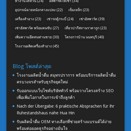
หางานไต้หวัน
(24)
อัลพาร์ดให้เช่า
(34)
อุปกรณ์ฉายหนังกลางแปลง
(22)
เข็มเหล็ก
(23)
เครื่องสำอาง
(23)
เช่ารถตู้กระบี่
(24)
เช่าอัลพาร์ด
(39)
เช่าอัลพาร์ด พร้อมคนขับ
(27)
เที่ยวปากีสถานราคาถูก
(23)
เพิ่มความอึดทนท่านชาย
(30)
โครงการบ้าน นนทบุรี
(40)
โรงงานผลิตเครื่องสำอาง
(45)
Blog โพสต์ล่าสุด
โรงงานผลิตน้ำดื่ม สมุทรปราการ พร้อมบริการผลิตน้ำดื่ม
ครบวงจรสำหรับธุรกิจยุคใหม่
รับออกแบบเว็บไซต์บริษัททัวร์ พร้อมวางโครงสร้าง SEO
เพื่อเพิ่มโอกาสในการเข้าถึงลูกค้า
Nach der Übergabe: 6 praktische Absprachen für Ihr
Ruhestandshaus nahe Hua Hin
รับผลิตน้ำดื่ม OEM ทางเลือกที่ช่วยสร้างแบรนด์ได้ง่าย
พร้อมต่อยอดธุรกิจอย่างมั่นใจ