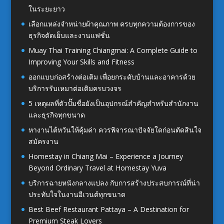
ในระยะยาว
เลือกแหล่งจำหน่ายผ้าคุณภาพ ครบทุกความต้องการของ
ธุรกิจตัดเย็บและงานแฟชั่น
Muay Thai Training Chiangmai: A Complete Guide to
Improving Your Skills and Fitness
ออกแบบก่อสร้างต่อเติม เพื่อยกระดับบ้านและอาคารด้วย
บริการรับเหมาต่อเติมครบวงจร
5 เหตุผลที่ตัวปั๊มชื่อยังเป็นอุปกรณ์สำคัญสำหรับสำนักงาน
และธุรกิจทุกขนาด
หางานไต้หวันให้คุ้มค่า ควรพิจารณาปัจจัยใดก่อนตัดสินใจ
สมัครงาน
Homestay in Chiang Mai – Experience a Journey
Beyond Ordinary Travel at Homestay Yuva
บริการฉายหนังกลางแปลง กับการสร้างประสบการณ์ที่น่า
ประทับใจในงานอีเวนต์ทุกขนาด
Best Beef Restaurant Pattaya – A Destination for
Premium Steak Lovers