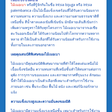
ไม้เมอเบา
หรือที่รู้จักกันในชื่อ Intsia bijuga หรือ Intsia
palembanica เป็นไม้เนื้อแข็งเขตร้อนที่ได้รับความนิยมจาก
ความทนทาน ความแข็งแรง และความงามตามธรรมชาติที่
เหนือชั้น สีน้ำตาลแดงเข้มที่เข้มข้น มักมีลายเส้นสีเข้มกว่า
เพิ่มความหรูหราให้กับทุกโครงการ ไม้เมอเบามาจากเอเชีย
ตะวันออกเฉียงใต้ ได้รับความนิยมไปทั่วโลกจากความหลาก
หลาย ทำให้เป็นตัวเลือกที่ได้รับความนิยมสำหรับการใช้งาน
ทั้งภายในและภายนอกอาคาร
เผยคุณสมบัติพิเศษของไม้เมอเบา
ไม้เมอเบามีคุณสมบัติพิเศษมากมายที่ทำให้โดดเด่นเหนือไม้
เนื้อแข็งชนิดอื่น ความทนทานที่เหนือชั้นทำให้ทนทานต่อการ
ผุพัง การรุกรานของแมลง และสภาพอากาศที่รุนแรง ลักษณะ
นี้ทำให้ไม้เมอเบาเป็นตัวเลือกที่เหมาะสำหรับการใช้งาน
ภายนอก เช่น พื้นระเบียง พื้นไม้ ผนัง และเฟอร์นิเจอร์กลาง
แจ้ง
ความแข็งแรงสูงและความมั่นคงของมิติ
ไม้เมอเบามีความแข็งแรงเหนือชั้น เหมาะสำหรับการใช้งาน