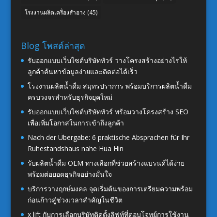
โรงงานผลิตเครื่องสำอาง
(45)
Blog โพสต์ล่าสุด
รับออกแบบเว็บไซต์บริษัททัวร์ วางโครงสร้างอย่างไรให้
ลูกค้าค้นหาข้อมูลง่ายและติดต่อได้เร็ว
โรงงานผลิตน้ำดื่ม สมุทรปราการ พร้อมบริการผลิตน้ำดื่ม
ครบวงจรสำหรับธุรกิจยุคใหม่
รับออกแบบเว็บไซต์บริษัททัวร์ พร้อมวางโครงสร้าง SEO
เพื่อเพิ่มโอกาสในการเข้าถึงลูกค้า
Nach der Übergabe: 6 praktische Absprachen für Ihr
Ruhestandshaus nahe Hua Hin
รับผลิตน้ำดื่ม OEM ทางเลือกที่ช่วยสร้างแบรนด์ได้ง่าย
พร้อมต่อยอดธุรกิจอย่างมั่นใจ
บริการวางฤกษ์มงคล จุดเริ่มต้นของการเตรียมความพร้อม
ก่อนก้าวสู่ช่วงเวลาสำคัญในชีวิต
x lift กับการเลือกบริษัทติดตั้งลิฟท์ที่ตอบโจทย์การใช้งาน