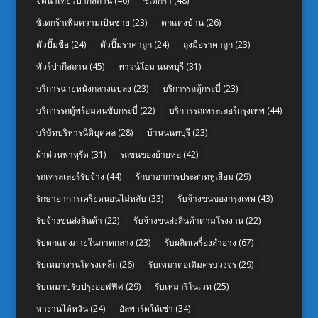
จัดนำเที่ยวปากีสถาน
(46)
ซิเดกร้า
(48)
ซิเดกร้าเพิ่มความเป็นชาย
(23)
ตกแต่งบ้าน
(26)
ตัวปั๊มชื่อ
(24)
ตัวปั๊มราคาถูก
(24)
ถุงมือราคาถูก
(23)
ทัวร์ปากีสถาน
(45)
ทาวน์โฮม นนทบุรี
(31)
บริการฉายหนังกลางแปลง
(23)
บริการรถตู้กระบี่
(23)
บริการรถตู้พร้อมคนขับกระบี่
(22)
บริการรถเทรลเลอร์กรุงเทพ
(44)
บริษัทบริหารนิติบุคคล
(28)
บ้านนนทบุรี
(23)
ผ้าต่วนพาหุรัด
(31)
รถขนของย้ายหอ
(42)
รถเทรลเลอร์รับจ้าง
(44)
รักษาอาการประสาทหูเสื่อม
(29)
รักษาอาการเครียดนอนไม่หลับ
(33)
รับจ้างขนของกรุงเทพ
(43)
รับจ้างขนส่งสินค้า
(22)
รับจ้างขนส่งสินค้าตามโรงงาน
(22)
รับตกแต่งภายในภาคกลาง
(23)
รับผลิตเครื่องสำอาง
(67)
รับเหมางานโครงเหล็ก
(26)
รับเหมาต่อเติมครบวงจร
(29)
รับเหมาปรับปรุงออฟฟิศ
(29)
รับเหมารีโนเวท
(25)
หางานไต้หวัน
(24)
อัลพาร์ดให้เช่า
(34)