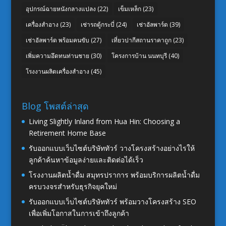
อุปกรณ์ฉายหนังกลางแปลง
(22)
เข็มเหล็ก
(23)
เครื่องสำอาง
(23)
เช่ารถตู้กระบี่
(24)
เช่าอัลพาร์ด
(39)
เช่าอัลพาร์ด พร้อมคนขับ
(27)
เที่ยวปากีสถานราคาถูก
(23)
เพิ่มความอึดทนท่านชาย
(30)
โครงการบ้าน นนทบุรี
(40)
โรงงานผลิตเครื่องสำอาง
(45)
Blog โพสต์ล่าสุด
Living Slightly Inland from Hua Hin: Choosing a
Retirement Home Base
รับออกแบบเว็บไซต์บริษัททัวร์ วางโครงสร้างอย่างไรให้
ลูกค้าค้นหาข้อมูลง่ายและติดต่อได้เร็ว
โรงงานผลิตน้ำดื่ม สมุทรปราการ พร้อมบริการผลิตน้ำดื่ม
ครบวงจรสำหรับธุรกิจยุคใหม่
รับออกแบบเว็บไซต์บริษัททัวร์ พร้อมวางโครงสร้าง SEO
เพื่อเพิ่มโอกาสในการเข้าถึงลูกค้า