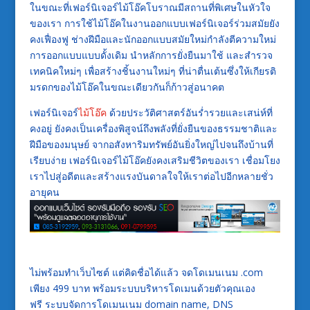
ในขณะที่เฟอร์นิเจอร์ไม้โอ๊คโบราณมีสถานที่พิเศษในหัวใจ
ของเรา การใช้ไม้โอ๊คในงานออกแบบเฟอร์นิเจอร์ร่วมสมัยยัง
คงเฟื่องฟู ช่างฝีมือและนักออกแบบสมัยใหม่กำลังตีความใหม่
การออกแบบแบบดั้งเดิม นำหลักการยั่งยืนมาใช้ และสำรวจ
เทคนิคใหม่ๆ เพื่อสร้างชิ้นงานใหม่ๆ ที่น่าตื่นเต้นซึ่งให้เกียรติ
มรดกของไม้โอ๊คในขณะเดียวกันก็ก้าวสู่อนาคต
เฟอร์นิเจอร์
ไม้โอ๊ค
ด้วยประวัติศาสตร์อันร่ำรวยและเสน่ห์ที่
คงอยู่ ยังคงเป็นเครื่องพิสูจน์ถึงพลังที่ยั่งยืนของธรรมชาติและ
ฝีมือของมนุษย์ จากอสังหาริมทรัพย์อันยิ่งใหญ่ไปจนถึงบ้านที่
เรียบง่าย เฟอร์นิเจอร์ไม้โอ๊คยังคงเสริมชีวิตของเรา เชื่อมโยง
เราไปสู่อดีตและสร้างแรงบันดาลใจให้เราต่อไปอีกหลายชั่ว
อายุคน
ไม่พร้อมทำเว็บไซต์ แต่คิดชื่อได้แล้ว จดโดเมนเนม .com
เพียง 499 บาท พร้อมระบบบริหารโดเมนด้วยตัวคุณเอง
ฟรี ระบบจัดการโดเมนเนม domain name, DNS