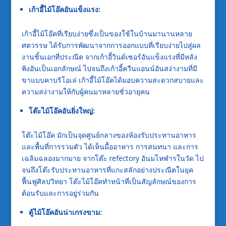
เก้าอี้ไม้โอ๊คอันแข็งแรง:
เก้าอี้ไม้โอ๊คที่เรียบง่ายซึ่งเป็นของใช้ในบ้านมานานหลาย
ศตวรรษ ได้รับการพัฒนาจากการออกแบบที่เรียบง่ายไปสู่ผล
งานชิ้นเอกที่ประณีต จากเก้าอี้วินด์เซอร์อันแข็งแรงที่มีหลัง
พิงอันเป็นเอกลักษณ์ ไปจนถึงเก้าอี้ควีนแอนน์อันสง่างามที่มี
ขาแบบคาบริโอเล่ เก้าอี้ไม้โอ๊คได้มอบความสะดวกสบายและ
ความสง่างามให้กับผู้คนมาหลายชั่วอายุคน
โต๊ะไม้โอ๊คอันยิ่งใหญ่:
โต๊ะไม้โอ๊ค มักเป็นจุดศูนย์กลางของห้องรับประทานอาหาร
และพื้นที่การรวมตัว ได้เห็นมื้ออาหาร การสนทนา และการ
เฉลิมฉลองมากมาย จากโต๊ะ refectory อันมโหฬารในวัด ไป
จนถึงโต๊ะรับประทานอาหารที่แกะสลักอย่างประณีตในยุค
ฟื้นฟูศิลปวิทยา โต๊ะไม้โอ๊คทำหน้าที่เป็นสัญลักษณ์ของการ
ต้อนรับและการอยู่ร่วมกัน
ตู้ไม้โอ๊คอันน่าเกรงขาม: