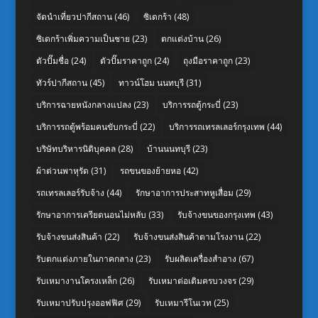
จัดนำเที่ยวปากีสถาน
(46)
ซิเดกร้า
(48)
ซิเดกร้าเพิ่มความเป็นชาย
(23)
ตกแต่งบ้าน
(26)
ตัวปั๊มชื่อ
(24)
ตัวปั๊มราคาถูก
(24)
ถุงมือราคาถูก
(23)
ทัวร์ปากีสถาน
(45)
ทาวน์โฮม นนทบุรี
(31)
บริการฉายหนังกลางแปลง
(23)
บริการรถตู้กระบี่
(23)
บริการรถตู้พร้อมคนขับกระบี่
(22)
บริการรถเทรลเลอร์กรุงเทพ
(44)
บริษัทบริหารนิติบุคคล
(28)
บ้านนนทบุรี
(23)
ผ้าต่วนพาหุรัด
(31)
รถขนของย้ายหอ
(42)
รถเทรลเลอร์รับจ้าง
(44)
รักษาอาการประสาทหูเสื่อม
(29)
รักษาอาการเครียดนอนไม่หลับ
(33)
รับจ้างขนของกรุงเทพ
(43)
รับจ้างขนส่งสินค้า
(22)
รับจ้างขนส่งสินค้าตามโรงงาน
(22)
รับตกแต่งภายในภาคกลาง
(23)
รับผลิตเครื่องสำอาง
(67)
รับเหมางานโครงเหล็ก
(26)
รับเหมาต่อเติมครบวงจร
(29)
รับเหมาปรับปรุงออฟฟิศ
(29)
รับเหมารีโนเวท
(25)