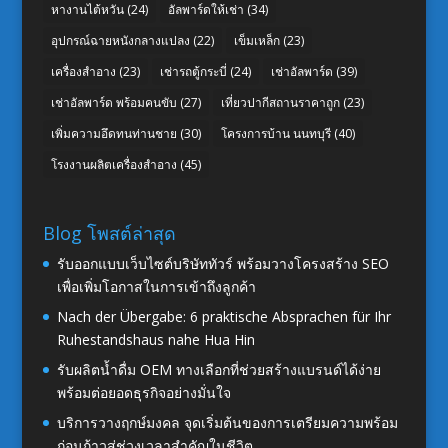
หางานไต้หวัน
(24)
อัลพาร์ดให้เช่า
(34)
อุปกรณ์ฉายหนังกลางแปลง
(22)
เข็มเหล็ก
(23)
เครื่องสำอาง
(23)
เช่ารถตู้กระบี่
(24)
เช่าอัลพาร์ด
(39)
เช่าอัลพาร์ด พร้อมคนขับ
(27)
เที่ยวปากีสถานราคาถูก
(23)
เพิ่มความอึดทนท่านชาย
(30)
โครงการบ้าน นนทบุรี
(40)
โรงงานผลิตเครื่องสำอาง
(45)
Blog โพสต์ล่าสุด
รับออกแบบเว็บไซต์บริษัททัวร์ พร้อมวางโครงสร้าง SEO
เพื่อเพิ่มโอกาสในการเข้าถึงลูกค้า
Nach der Übergabe: 6 praktische Absprachen für Ihr
Ruhestandshaus nahe Hua Hin
รับผลิตน้ำดื่ม OEM ทางเลือกที่ช่วยสร้างแบรนด์ได้ง่าย
พร้อมต่อยอดธุรกิจอย่างมั่นใจ
บริการวางฤกษ์มงคล จุดเริ่มต้นของการเตรียมความพร้อม
ก่อนก้าวสู่ช่วงเวลาสำคัญในชีวิต