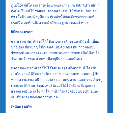
ตู้ไม้โอ๊คที่มีโครงสร้างแข็งแรงและการแกะสลักที่ประณีต มี
ทั้งประโยชน์ใช้สอยและความสวยงาม ใช้สำหรับเก็บของมี
ค่า เสื้อผ้า และผ้าปูที่นอน ตู้เหล่านี้มักจะมีการออกแบบที่
ประณีต สะท้อนถึงความมั่งคั่งและฐานะของเจ้าของ
ฝีมือและมรดก:
การสร้างเฟอร์นิเจอร์ไม้โอ๊คต้องการทักษะและฝีมือชั้นเยี่ยม
ช่างไม้ผู้เชี่ยวชาญใช้เทคนิคแบบดั้งเดิม เช่น การต่อแบบ
dovetail และการต่อแบบ mortise-and-tenon เพื่อให้แน่ใจ
ว่างานสร้างของพวกเขามีอายุยืนยาวและมั่นคง
มรดกของเฟอร์นิเจอร์ไม้โอ๊คยังคงอยู่จนถึงทุกวันนี้ โดยชิ้น
งานโบราณได้รับความนิยมอย่างมากจากนักสะสมและผู้ชื่น
ชอบ ความงามเหนือกาลเวลา ความทนทาน และความสำคัญ
ทางประวัติศาสตร์ของเฟอร์นิเจอร์ไม้โอ๊คยังคงดึงดูดและ
สร้างแรงบันดาลใจ ทำให้เรานึกถึงพลังที่ยั่งยืนของฝีมือและ
เสน่ห์ที่คงอยู่ของวัสดุธรรมชาติ
เหนือกว่าอดีต: