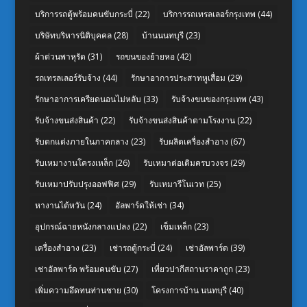
บริการรถตู้พร้อมคนขับกระบี่
(22)
บริการรถเทรลเลอร์กรุงเทพ
(44)
บริษัทบริหารนิติบุคคล
(28)
บ้านนนทบุรี
(23)
ผ้าต่วนพาหุรัด
(31)
รถขนของย้ายหอ
(42)
รถเทรลเลอร์รับจ้าง
(44)
รักษาอาการประสาทหูเสื่อม
(29)
รักษาอาการเครียดนอนไม่หลับ
(33)
รับจ้างขนของกรุงเทพ
(43)
รับจ้างขนส่งสินค้า
(22)
รับจ้างขนส่งสินค้าตามโรงงาน
(22)
รับตกแต่งภายในภาคกลาง
(23)
รับผลิตเครื่องสำอาง
(67)
รับเหมางานโครงเหล็ก
(26)
รับเหมาต่อเติมครบวงจร
(29)
รับเหมาปรับปรุงออฟฟิศ
(29)
รับเหมารีโนเวท
(25)
หางานไต้หวัน
(24)
อัลพาร์ดให้เช่า
(34)
อุปกรณ์ฉายหนังกลางแปลง
(22)
เข็มเหล็ก
(23)
เครื่องสำอาง
(23)
เช่ารถตู้กระบี่
(24)
เช่าอัลพาร์ด
(39)
เช่าอัลพาร์ด พร้อมคนขับ
(27)
เที่ยวปากีสถานราคาถูก
(23)
เพิ่มความอึดทนท่านชาย
(30)
โครงการบ้าน นนทบุรี
(40)