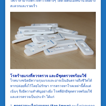
ให้เราสามารถตรวจหาโรคต่างๆ ได้ด้วยตนเองที่บ้านได้อย่าง
สะดวกและรวดเร็ว
โรคร้ายแรงที่ควรตรวจ และมีชุดตรวจพร้อมใช้
โรคบางชนิดมีความรุนแรงและอาจเป็นอันตรายถึงชีวิตได้
หากปล่อยทิ้งไว้โดยไม่รักษา การตรวจหาโรคเหล่านี้ตั้งแต่
เนิ่นๆ จึงมีความสำคัญอย่างยิ่ง โรคที่มักมีชุดตรวจพร้อมใช้
และควรตรวจเป็นประจำ ได้แก่
ชุดตรวจมะเร็งปากมดลูก (
Pap Smear)
มะเร็งปากมดลูก