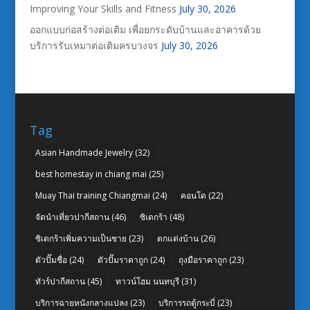
Improving Your Skills and Fitness
July 30, 2026
ออกแบบก่อสร้างต่อเติม เพื่อยกระดับบ้านและอาคารด้วย
บริการรับเหมาต่อเติมครบวงจร
July 30, 2026
Tag
Asian Handmade Jewelry
(32)
best homestay in chiang mai
(25)
Muay Thai training Chiangmai
(24)
คอนโด
(22)
จัดนำเที่ยวปากีสถาน
(46)
ซิเดกร้า
(48)
ซิเดกร้าเพิ่มความเป็นชาย
(23)
ตกแต่งบ้าน
(26)
ตัวปั๊มชื่อ
(24)
ตัวปั๊มราคาถูก
(24)
ถุงมือราคาถูก
(23)
ทัวร์ปากีสถาน
(45)
ทาวน์โฮม นนทบุรี
(31)
บริการฉายหนังกลางแปลง
(23)
บริการรถตู้กระบี่
(23)