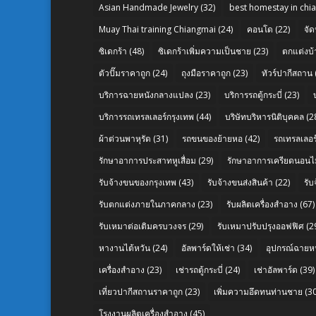
Asian Handmade Jewelry
(32)
best homestay in chi
Muay Thai training Chiangmai
(24)
คอนโด
(22)
จัด
ซิเดกร้า
(48)
ซิเดกร้าเพิ่มความเป็นชาย
(23)
ตกแต่งบ้
ตัวปั๊มราคาถูก
(24)
ถุงมือราคาถูก
(23)
ทัวร์ปากีสถาน
บริการฉายหนังกลางแปลง
(23)
บริการรถตู้กระบี่
(23)
บริการรถเทรลเลอร์กรุงเทพ
(44)
บริษัทบริหารนิติบุคคล
(2
ผ้าต่วนพาหุรัด
(31)
รถขนของย้ายหอ
(42)
รถเทรลเลอร์
รักษาอาการประสาทหูเสื่อม
(29)
รักษาอาการเครียดนอนไม
รับจ้างขนของกรุงเทพ
(43)
รับจ้างขนส่งสินค้า
(22)
รั
รับตกแต่งภายในภาคกลาง
(23)
รับผลิตเครื่องสำอาง
(67)
รับเหมาต่อเติมครบวงจร
(29)
รับเหมาปรับปรุงออฟฟิศ
(2
หางานไต้หวัน
(24)
อัลพาร์ดให้เช่า
(34)
อุปกรณ์ฉายห
เครื่องสำอาง
(23)
เช่ารถตู้กระบี่
(24)
เช่าอัลพาร์ด
(39)
เที่ยวปากีสถานราคาถูก
(23)
เพิ่มความอึดทนท่านชาย
(30
โรงงานผลิตเครื่องสำอาง
(45)