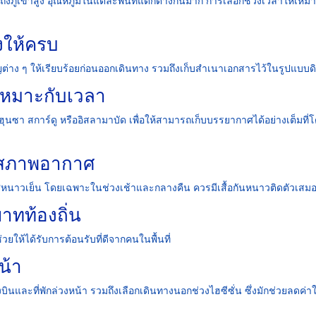
ึงภูเขาสูง อุณหภูมิในแต่ละพื้นที่แตกต่างกันมาก การเลือกช่วงเวลาให้เหม
งให้ครบ
าง ๆ ให้เรียบร้อยก่อนออกเดินทาง รวมถึงเก็บสำเนาเอกสารไว้ในรูปแบบดิจ
้เหมาะกับเวลา
ฮุนซา สการ์ดู หรืออิสลามาบัด เพื่อให้สามารถเก็บบรรยากาศได้อย่างเต็มที่โ
กับสภาพอากาศ
ากาศหนาวเย็น โดยเฉพาะในช่วงเช้าและกลางคืน ควรมีเสื้อกันหนาวติดตัวเสม
ทท้องถิ่น
้ได้รับการต้อนรับที่ดีจากคนในพื้นที่
น้า
งบินและที่พักล่วงหน้า รวมถึงเลือกเดินทางนอกช่วงไฮซีซั่น ซึ่งมักช่วยลดค่าใ