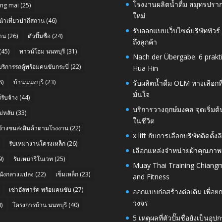
โรงงานผลิตน้ำดื่ม สมุทรปราก
ang mai
(25)
ใหม่
นำเที่ยวปากีสถาน
(46)
รับออกแบบเว็บไซต์บริษัททัวร
าน
(26)
ตัวปั๊มชื่อ
(24)
ถึงลูกค้า
(45)
ทาวน์โฮม นนทบุรี
(31)
Nach der Übergabe: 6 prakt
บริการรถตู้พร้อมคนขับกระบี่
(22)
Hua Hin
8)
บ้านนนทบุรี
(23)
รับผลิตน้ำดื่ม OEM ทางเลือกท
มั่นใจ
รับจ้าง
(44)
บริการวางฤกษ์มงคล จุดเริ่มต
่หลับ
(33)
ในชีวิต
บจ้างขนส่งสินค้าตามโรงงาน
(22)
x lift กับการเลือกบริษัทติดต
รับเหมางานโครงเหล็ก
(26)
เลือกแหล่งจำหน่ายผ้าคุณภาพ
9)
รับเหมารีโนเวท
(25)
Muay Thai Training Chiangm
นังกลางแปลง
(22)
เข็มเหล็ก
(23)
and Fitness
เช่าอัลพาร์ด พร้อมคนขับ
(27)
ออกแบบก่อสร้างต่อเติม เพื่
วงจร
)
โครงการบ้าน นนทบุรี
(40)
5 เหตุผลที่ตัวปั๊มชื่อยังเป็